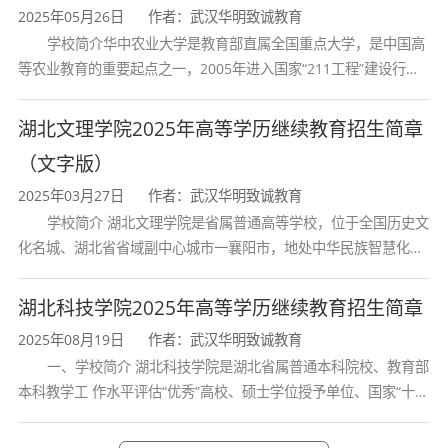
2025年05月26日
作者：武汉华明致诚教育
学校简介华中农业大学是教育部直属全国重点大学，是中国高
等农业教育的重要起点之一，2005年进入国家“211工程”建设行
列，2017年列入国家“双一流”建设行列。学校学科优势特色明显。
首轮“双一流”成效
湖北文理学院2025年高等学历继续教育招生简章
（文字版）
2025年03月27日
作者：武汉华明致诚教育
学校简介 湖北文理学院是省属普通高等学校，位于全国历史文
化名城、湖北省省域副中心城市一襄阳市，地处中华民族智慧化身
诸葛亮的故居一古隆中。学校是教育 部本科教学工作水平评估优秀
学校、全国普通
湖北科技学院2025年高等学历继续教育招生简章
2025年08月19日
作者：武汉华明致诚教育
一、学校简介 湖北科技学院是湖北省属普通本科院校、教育部
本科教学工 作水平评估“优秀”高校、硕士学位授予单位、国家“十三
五” 产教融合发展工程规划项目建设高校、全国首批卓越医生教育
培 养计划项