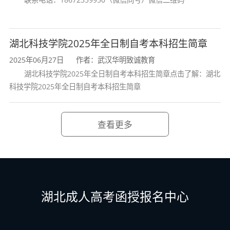
是否已经毕业并获取毕业证书；②上网核实
或查实外语通过情况真实有效；③毕业论文
成绩是否≧75分；④学位论文审核是否合
格；⑤提交的各项材料是否齐备且真实准
湖北科技学院2025年全日制自考本科招生简章
确。
2025年06月27日
作者：武汉华明致诚教育
3.
助学单位
报送材料。
各助学单位汇
湖北科技学院2025年全日制自考本科招生简章点击了解：湖北
总、整理通过预审的申请人名单及各项申请
科技学院2025年全日制自考本科招生简章
材料（纸质和电子材料全套），
于202
5
年
5
月
23
日前
报送至自学考试办公室审核。
4.学院审核推荐。
学院党政联席会议研
查看更多
究，向校学位评定委员会报送建议授予学士
学位的学生名单和申请材料。
5.校学位评定委员会审定。
五、自学考试办公室联系方式
办公室地址：湖北工业大学工程1号
楼-403
湖北成人高考函授报名中心
联系电话：027-59750715
电子邮箱：18300671@qq.com