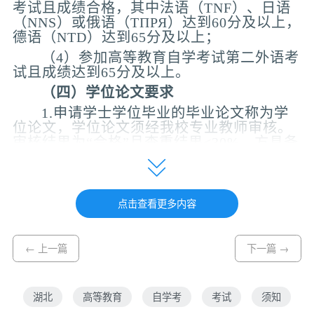
考试且成绩合格，其中法语（TNF）、日语
（NNS）或俄语（ТПРЯ）达到60分及以上，
德语（NTD）达到65分及以上；
（4）参加高等教育自学考试第二外语考
试且成绩达到65分及以上。
（四）学位论文要求
1.申请学士学位毕业的毕业论文称为学
位论文，学位论文须经我校专业教师审核。
审核结果为“合格”且查重结果<30%，方具备
申请学士学位资格；
2.已获得学士学位的毕业生，学位论文
还须通过教育部组织的抽检。经教育部抽检
点击查看更多内容
后被认定为“不合格”或存在学术不端等行为
的，我院将按学位细则相关规定，提请校学
位评定委员会对已获取学位的毕业生作出“撤
← 上一篇
下一篇 →
销学士学位”等处理，由此产生的后果由申请
人承担责任。
三、申请材料
湖北
高等教育
自学考
考试
须知
（一）申请人提交