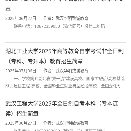
试（湖北考区）成绩核查表》（附件3）。
章
7.申请人照片。纸质2张2寸蓝底彩色登
记照片（同时提交JPG格式电子照），以“助
2025年06月27日
作者：武汉华明致诚教育
学单位简称-姓名-身份证号”命名，大小10kb
联系电话：18672359950（微信同号）微信二维码
以内，150*210）。
照片命名示例：高本教育-张
三-42000019860518000***
湖北工业大学2025年高等教育自学考试非全日制
（二）
助学单位
提交
（专科、专升本）教育招生简章
1.《湖北工业大学高等教育自学考试学
士学位申报总表》1份（附件4，须加盖助学
2025年07月06日
作者：武汉华明致诚教育
单位公章），助学单位须安排专人核实内容
一、学校简介湖北省“双一流”建设高校、国家“中西部高校基础
真实、无误后打印，加盖公章。纸质版电子
版各一份。
能力建设工程”高校、全国毕业生就业典型经验高校、全国深化创新
创业教育改革示范高校、国家知识产权试点高校、国家“赋予科研人
四、申报流程
员职务科技成果所有权或
1.本人申请。
符合学位申请条件的本科
武汉工程大学2025年全日制自考本科（专本连
毕业生向其所在助学单位提出申请，提交相
读）招生简章
关纸质和电子全套材料。
2025年06月27日
作者：武汉华明致诚教育
2.
助学单位
预审。
各助学单位须安排专
人，对申请人资格进行预审。重点审核：①
联系电话：18672359950（微信同号）微信二维码