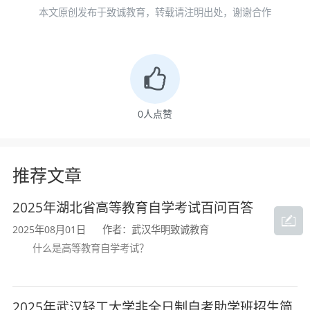
1.《湖北工业大学高等教育自学考试本
本文原创发布于致诚教育，转载请注明出处，谢谢合作
科毕业生申请学士学位审批表》2份（附件
1，正反打印在1页A4纸上）。各助学单位须
安排专人逐项审核无误、填写意见后，签名
并加盖公章。
2.《申报学士学位提交材料真实性承诺
书》1份（附件2）。承诺书须申请人手写或
0
人点赞
电子签名，助学单位负责人手写或电子签名
后加盖公章。
3.身份证（正面和背面）复印件（1张A4
纸）1份。
推荐文章
4.毕业证书复印件（A4纸）1份。
2025年湖北省高等教育自学考试百问百答
5.申请人毕业生登记表（含成绩）1份。
6.真实、有效的外语水平考试证明（或
2025年08月01日
作者：武汉华明致诚教育
官网结果截图）材料（A4纸）1份，助学单
什么是高等教育自学考试？
位须安排专人上网核实原件（或原始成绩通
知文件）无误后加盖公章。如申请人英语条
件为“通过全国大学英语四/六级”的，请填写
《湖北工业大学高等教育自学考试四六级考
2025年武汉轻工大学非全日制自考助学班招生简