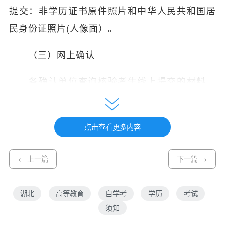
提交：非学历证书原件照片和中华人民共和国居
民身份证照片(人像面）。
（三）网上确认
各确认单位查询核验考生线上提交的材料，
通过湖北高等教育自学考试综合业务管理系统在
线提交网上确认结果。
点击查看更多内容
非学历证书查询核验网址：
← 上一篇
下一篇 →
1.全国大学英语四级、六级（CET）成绩查
询网址：
http://cjcx.neea.edu.cn/
湖北
高等教育
自学考
学历
考试
须知
2.全国计算机等级证书（NCRE）和全国公