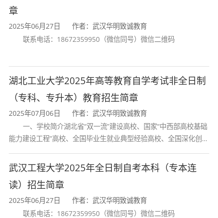
章
（一）非学历证书的身份信息与现用身份信
2025年06月27日
作者：武汉华明致诚教育
息不一致的考生,须在申请材料“户口本资料”栏中
联系电话：18672359950（微信同号）微信二维码
上传身份信息变更证明材料（户口本本人页、其
他能够证明本人身份信息变更的有效材料），请
确保申请材料准确、齐全，否则将影响课程免考
湖北工业大学2025年高等教育自学考试非全日制
申请结果。
（专科、专升本）教育招生简章
2025年07月06日
作者：武汉华明致诚教育
（二）考生提交课程免考申请后，对资料上
一、学校简介湖北省“双一流”建设高校、国家“中西部高校基础
传不全或信息录入错误的申请，考籍所在地自考
能力建设工程”高校、全国毕业生就业典型经验高校、全国深化创新
创业教育改革示范高校、国家知识产权试点高校、国家“赋予科研人
办网上确认时会将申请退回修改，同时会发送短
员职务科技成果所有权或
武汉工程大学2025年全日制自考本科（专本连
信通知提醒考生修改当次申请信息，考生可进入
读）招生简章
“考生服务平台”，点击学习成果认证管理模块，
2025年06月27日
作者：武汉华明致诚教育
查看课程免考办理信息，点击“修改”按钮进入修
联系电话：18672359950（微信同号）微信二维码