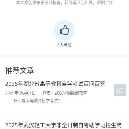
本文原创发布于致诚教育，转载请注明出处，谢谢合作
共英语等级证书（PETS）查询网址：
http://zscx.neea.edu.cn/
（四）网上省级确认及结果反馈
省教育考试院自考办根据考生的课程免考申
0
人点赞
请、确认结果以及考生上传的材料对考生申请的
课程免考进行确认。免考确认通过的，课程免考
推荐文章
结果直接归档进入成绩库；确认不通过的，省教
2025年湖北省高等教育自学考试百问百答
育考试院自考办予以退回并说明原因。考生可在
2025年08月01日
作者：武汉华明致诚教育
规定时间自行登录“考生服务平台”查询课程免考
什么是高等教育自学考试？
结果。
三、考生注意事项
2025年武汉轻工大学非全日制自考助学班招生简