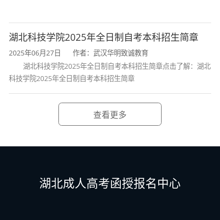
改环节，未修改的课程免考不予通过。
（三）课程免考办理结果以“考生服务平台”
湖北科技学院2025年全日制自考本科招生简章
公布为准。
2025年06月27日
作者：武汉华明致诚教育
湖北科技学院2025年全日制自考本科招生简章点击了解：湖北
（四）请考生选择网络环境好的上网地点办
科技学院2025年全日制自考本科招生简章
理自考课程免考业务，并合理安排时间，相关业
务逾期当次不再办理。
查看更多
四、其他事项
（一）取得全国大学英语四级、六级考试
（CET）合格成绩，全国英语等级考试
湖北成人高考函授报名中心
（PETS）笔试合格成绩，全国计算机等级考试
（NCRE）证书的自学考试考生，免考自学考试