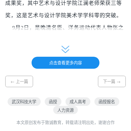
成果奖，其中艺术与设计学院江澜老师荣获三等
奖，这是艺术与设计学院美术学学科零的突破。
9月2日，是晚清名臣、洋务运动代表人物张之
洞诞辰183周年纪念日。我校举办了“张之洞文献
馆”开馆仪式，以此纪念这位曾为中国教育、工
点击查看更多内容
业、军事近代化做出重要贡献的改革者。2020年7
月学院接到校图书馆委托，定做一尊张之洞胸
← 上一篇
下一篇 →
像。此创作由美术系裴磊老师负责，2020年7月雕
塑小稿完成，经领导审阅，通过设计方案。2020
武汉科技大学
函授
成人高考
函授报名
人力资源
年8月初开始1:1比例泥塑创作，于8月27日完成玻
本文原创发布于致诚教育，转载请注明出处，谢谢合作
璃钢材质胸像。该作品表面以仿铜材质表现，暂