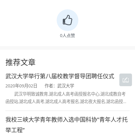
时以玻璃钢原模在张之洞文献馆展示，后期将铸
铜材质进行替换。（艺术学院）
0
人点赞
推荐文章
武汉大学举行第八届校教学督导团聘任仪式
2020年09月02日
作者：武汉大学
武汉华明致诚教育,湖北成人高考函授报名中心,湖北成教自考
函授站,湖北成人高考,湖北成人高考报名,湖北夜大报名,湖北函授报
名,湖北大学成人高考报名,湖北工业大学成人高考
我校三峡大学青年教师入选中国科协“青年人才托
举工程”