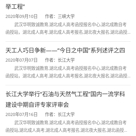
计、web开发、计算机维护等业务的技术团队。
举工程”
自领航工作室成立以来“战果”累累，获得武科大
2020年09月10日
作者：三峡大学
武汉华明致诚教育,湖北成人高考函授报名中心,湖北成教自考
助手、武科大微校园、联袂云平台、武汉科技大
函授站，湖北成人高考,湖北成人高考报名,湖北夜大报名,湖北函授
学教务管理系统手机客户端等软件的著作版权；
报名,湖北大学成人高考报名,湖北工业大学成人高考报名,三峡大学
天工人巧日争新——“今日之中国”系列述评之四
开发网站如武科大试卷信息平台、武科大活动报
2020年07月07日
作者：长江大学
名系统；获得多项国家级奖项；建立武科大图书
武汉华明致诚教育,湖北成人高考函授报名中心,湖北成教自考
函授站，湖北成人高考,湖北成人高考报名,湖北夜大报名,湖北函授
馆微信公众号问答库，制作自动回复系统。
报名,湖北大学成人高考报名,湖北工业大学成人高考报名,三峡大学
正如领航工作室宗旨“引领未来，扬帆远航”所
长江大学举行“石油与天然气工程”国内一流学科
展现，该团队表示将继续远航，引领计算机软件
建设中期自评专家评审会
2020年07月16日
作者：长江大学
未来，展现科大风采。
武汉华明致诚教育,湖北成人高考函授报名中心,湖北成教自考
函授站,湖北成人高考,湖北成人高考报名,湖北夜大报名,湖北函授报