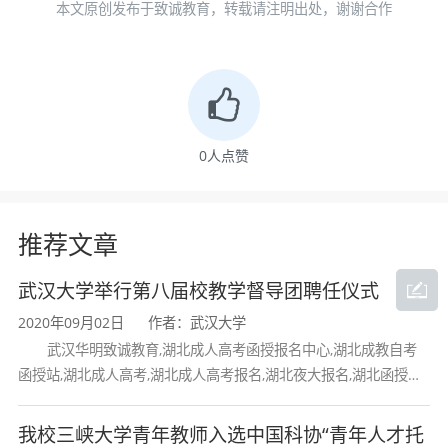
本文原创发布于致诚教育，转载请注明出处，谢谢合作
的开发周期内很难开发工程量庞大、设计复杂、
功能繁多的小程序；没有答辩经验，答辩文档和
PPT准备时间不足……面对一系列问题，江洪合
0
人点赞
团队成员经常工作到凌晨。“我记得很多次都在凌
晨一点，我给熊天星同学反馈小程序漏洞，结果
推荐文章
早上看到他凌晨三点回复我：修复完成。”回忆比
赛历程，江洪表示很感动。
武汉大学举行第八届校教学督导团聘任仪式
2020年09月02日
作者：武汉大学
领航工作室成立于2010年，隶属于武汉科技大
武汉华明致诚教育,湖北成人高考函授报名中心,湖北成教自考
学计算机学院，是一支致力于开发各类互联网应
函授站,湖北成人高考,湖北成人高考报名,湖北夜大报名,湖北函授报
名,湖北大学成人高考报名,湖北工业大学成人高考
用系统和应用软件，并兼顾网络安全、程序设
我校三峡大学青年教师入选中国科协“青年人才托