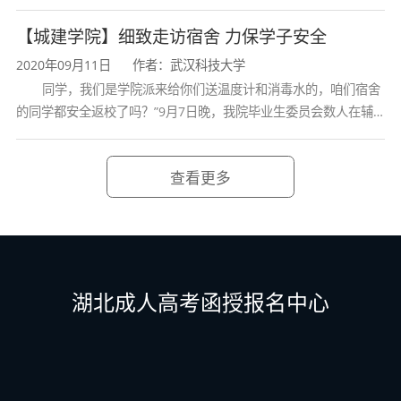
名,湖北大学成人高考报名,湖北工业大学成人高考
【城建学院】细致走访宿舍 力保学子安全
2020年09月11日
作者：武汉科技大学
同学，我们是学院派来给你们送温度计和消毒水的，咱们宿舍
的同学都安全返校了吗？”9月7日晚，我院毕业生委员会数人在辅
导员张立的带领下，挨个走访大四学生宿舍，询问情况
查看更多
湖北成人高考函授报名中心