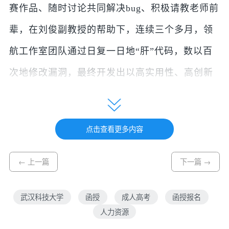
赛作品、随时讨论共同解决bug、积极请教老师前
辈，在刘俊副教授的帮助下，连续三个多月，领
航工作室团队通过日复一日地“肝”代码，数以百
次地修改漏洞，最终开发出以高实用性、高创新
性，兼具使用趣味、使用价值、使用意义于一体
的小程序，获得众多评委青睐，得到评审团很高
点击查看更多内容
的评价。
从找寻合适队友，到确定小程序内容，再到完
← 上一篇
下一篇 →
成答辩PPT，团队也遭遇不少挑战。队伍是否能
武汉科技大学
函授
成人高考
函授报名
够相互信任、竭力付出；教育信息服务类小程序
人力资源
可能会因为权限、资质等原因而无法开发；有限