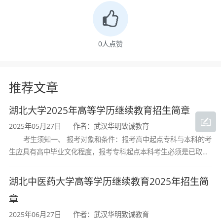
四、院校核心报考优势
1、省属公办师范名校，行业认可度高
：学校为武汉公
办本科高校，师范办学特色鲜明，教育类专业在湖北中
0
人点赞
小学、幼教机构、培训机构认可度遥遥领先，非师范类
专业适配企业职场、文职岗位晋升，就业覆盖面广。
推荐文章
2、教学模式灵活，适配在职人群
：全程采用线上碎片
湖北大学2025年高等学历继续教育招生简章
化学习模式，配套官方线上教学平台，课程可随时回
2025年05月27日
作者：武汉华明致诚教育
看、自主安排进度，无强制线下集中授课，不占用工作
考生须知一、 报考对象和条件：报考高中起点专科与本科的考
生应具有高中毕业文化程度，报考专科起点本科考生必须是已取得
与休息时间，上班族、宝妈、在岗从业者均可轻松完成
经教育部审定核准的国民教育系列高等学校或高等教育自学考试机
学业。
构颁发的大学专科毕业证书的人
湖北中医药大学高等学历继续教育2025年招生简
3、录取通过率稳定，升学门槛友好
：学校招生计划充
章
足，严格执行湖北省成考统一录取规则，年满25周岁可
2025年06月27日
作者：武汉华明致诚教育