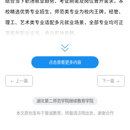
结合当下职场就业趋势、考证刚需及岗位晋升需求，本
校精选优势专业招生，师范类专业为校内王牌，经管、
理工、艺术类专业适配多元就业场景，全部专业均可正
常报考职业证书、参与职场竞聘。
报考层次
热门招生专业
高起专
工程造价、大数据与会计、电子
点击查看更多内容
学前教育、公共事业管理、物流管理、
高起本
专升本
思想政治教育、教育学、小学教
← 上一篇
下一篇 →
育、汉语言文学、英语、数学与
场营销、公共事业管理、物流管
湖北第二师范学院继续教育学院
学、材料物理、人工智能、国际
子信息科学与技术、计算机科学
本文原创发布于致诚教育，转载请注明出处，谢谢合作
管理、应用化学、视觉传达设计