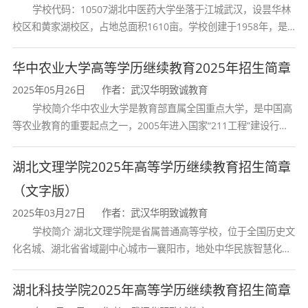
享政策性加分，针对基础薄弱在职考生适配度高，历年
学校代码：10507湖北中医药大学坐落于江城武汉，设昙华林
校区和黄家湖校区，占地总面积1610亩。学校创建于1958年，是
整体上岸率稳居省内前列。
湖北省唯一一所高等中医药本科院校，是我国较早开办中医本科教
4、文凭用途广泛，终身有效
：毕业文凭学信网终身可
育和最早开办中医研究
华中农业大学高等学历继续教育2025年招生简章
查，可用于教资报考、财会考证、计算机证书报考、事
2025年05月26日
作者：武汉华明致诚教育
业单位招聘、企业定岗加薪、异地落户、考研深造等多
学校简介华中农业大学是教育部直属全国重点大学，是中国高
等农业教育的重要起点之一，2005年进入国家“211工程”建设行
重场景。
列，2017年列入国家“双一流”建设行列。学校学科优势特色明显。
5、学位申请宽松，提升上限高
：专升本在读期间满足
首轮“双一流”成效
湖北文理学院2025年高等学历继续教育招生简章
成绩、学位英语相关要求，即可申请成人高等教育学士
（文字版）
学位证书，双证齐全，等同于统招本科使用效力。
2025年03月27日
作者：武汉华明致诚教育
学校简介 湖北文理学院是省属普通高等学校，位于全国历史文
五、2026官方报考条件
化名城、湖北省省域副中心城市一襄阳市，地处中华民族智慧化身
诸葛亮的故居一古隆中。学校是教育 部本科教学工作水平评估优秀
本校严格遵循湖北省教育考试院招生准则，报考门槛宽
学校、全国普通
湖北科技学院2025年高等学历继续教育招生简章
松、审核规范，无复杂从业限制，适配各类社会考生。