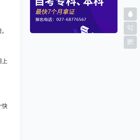
费。
网上
“快