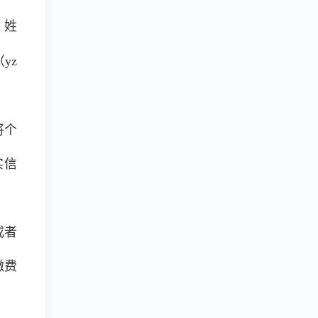
、姓
（yz
将个
实信
或者
缴费