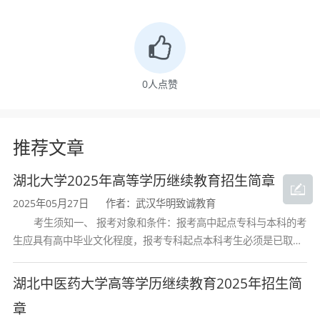
报名条件
年满17周岁，具有国民教育系列高等学校、高等
0
人点赞
教育自学考试机构颁发的专科毕业、本科结业证
书或以上证书的人员可以报考专升本。
推荐文章
成人高考专升本人力资源管理专业考试科目
湖北大学2025年高等学历继续教育招生简章
2025年05月27日
作者：武汉华明致诚教育
成人高考人力资源管理专业属于专升本经济管理
考生须知一、 报考对象和条件：报考高中起点专科与本科的考
类，考试科目：政治、外语、高等数学（二），
生应具有高中毕业文化程度，报考专科起点本科考生必须是已取得
经教育部审定核准的国民教育系列高等学校或高等教育自学考试机
其中政治和英语是公共科目，高等数学（二）属
构颁发的大学专科毕业证书的人
湖北中医药大学高等学历继续教育2025年招生简
于专业基础课。
章