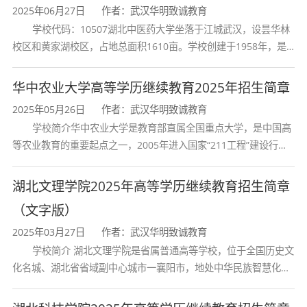
2025年06月27日
作者：武汉华明致诚教育
学历学位
学校代码：10507湖北中医药大学坐落于江城武汉，设昙华林
校区和黄家湖校区，占地总面积1610亩。学校创建于1958年，是
学生学习期间，学完教学计划规定的全部课程，
湖北省唯一一所高等中医药本科院校，是我国较早开办中医本科教
育和最早开办中医研究
考试合格者，由学校颁发国家教育部统一印制的
华中农业大学高等学历继续教育2025年招生简章
成人教育本科毕业证书，国家承认学历,对于符合
2025年05月26日
作者：武汉华明致诚教育
学校简介华中农业大学是教育部直属全国重点大学，是中国高
学位要求的学生颁发学士学位证。
等农业教育的重要起点之一，2005年进入国家“211工程”建设行
列，2017年列入国家“双一流”建设行列。学校学科优势特色明显。
就业前景
首轮“双一流”成效
湖北文理学院2025年高等学历继续教育招生简章
（文字版）
各类企事业单位：招聘专员、人力资源开发、员
2025年03月27日
作者：武汉华明致诚教育
工考核、员工培训、薪酬管理、劳动关系管理；
学校简介 湖北文理学院是省属普通高等学校，位于全国历史文
化名城、湖北省省域副中心城市一襄阳市，地处中华民族智慧化身
猎头类公司：猎头。
我国的人力资源从业人员的
诸葛亮的故居一古隆中。学校是教育 部本科教学工作水平评估优秀
专业知识人才十分稀缺，属于我国稀缺性专业人
学校、全国普通