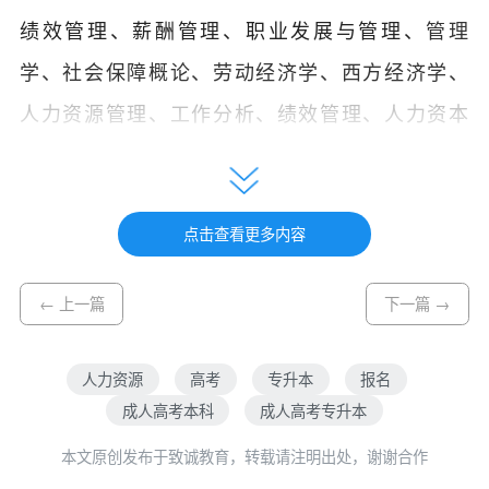
绩效管理、薪酬管理、职业发展与管理、
管理
学、社会保障概论、劳动经济学、西方经济学、
人力资源管理、工作分析、绩效管理、人力资本
概论、薪酬管理、劳动关系管理、人员测评、组
织行为管理等
点击查看更多内容
成人高考专升本人力资源管理专业好考吗
← 上一篇
下一篇 →
成人高考专升本人力资源管理专业还是比较好
考的，如果你的基础课与专业课的基础扎实，通
人力资源
高考
专升本
报名
成人高考本科
成人高考专升本
过考试不成问题，而且考试内容基本都是高中知
题，专升本总分450分，录取分数线在120分
本文原创发布于致诚教育，转载请注明出处，谢谢合作