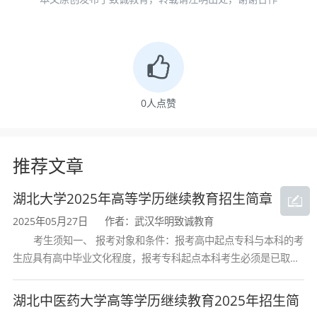
教育自学考试机构颁发的专科毕业、本科结业证
书或以上证书的人员可以报考专升本。
成人高考专升本广告学专业考试科目
0
人点赞
成人高考广告学专业属于专升本艺术类，考试科
推荐文章
目：政治、外语、艺术学概论，其中政治和英语
是公共科目，艺术学概论属于专业基础课。
湖北大学2025年高等学历继续教育招生简章
2025年05月27日
作者：武汉华明致诚教育
学历学位
考生须知一、 报考对象和条件：报考高中起点专科与本科的考
生应具有高中毕业文化程度，报考专科起点本科考生必须是已取得
学生学习期间，学完教学计划规定的全部课程，
经教育部审定核准的国民教育系列高等学校或高等教育自学考试机
构颁发的大学专科毕业证书的人
湖北中医药大学高等学历继续教育2025年招生简
考试合格者，由学校颁发国家教育部统一印制的