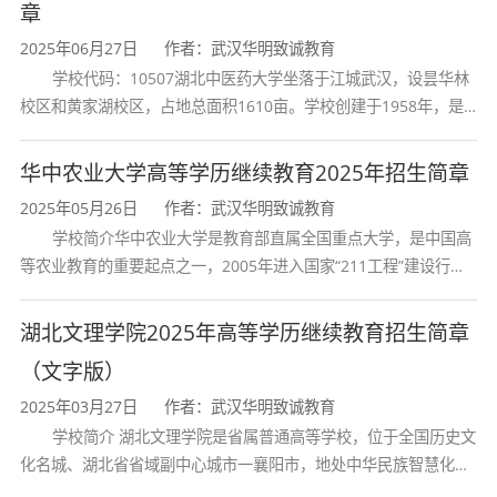
章
成人教育本科毕业证书，国家承认学历,对于符合
2025年06月27日
作者：武汉华明致诚教育
学位要求的学生颁发学士学位证。
学校代码：10507湖北中医药大学坐落于江城武汉，设昙华林
校区和黄家湖校区，占地总面积1610亩。学校创建于1958年，是
就业前景
湖北省唯一一所高等中医药本科院校，是我国较早开办中医本科教
育和最早开办中医研究
华中农业大学高等学历继续教育2025年招生简章
广告学学生毕业后可在新闻、出版、影视、广
2025年05月26日
作者：武汉华明致诚教育
学校简介华中农业大学是教育部直属全国重点大学，是中国高
告、市场调查、信息咨询等文化产业从事广告经
等农业教育的重要起点之一，2005年进入国家“211工程”建设行
营管理、广告策划创意和设计制作、市场营销策
列，2017年列入国家“双一流”建设行列。学校学科优势特色明显。
首轮“双一流”成效
划及市场调查分析等工作，也可在各类网站从事
湖北文理学院2025年高等学历继续教育招生简章
网络广告、网页制作、信息发布等网络传播工
（文字版）
2025年03月27日
作者：武汉华明致诚教育
作。
学校简介 湖北文理学院是省属普通高等学校，位于全国历史文
化名城、湖北省省域副中心城市一襄阳市，地处中华民族智慧化身
诸葛亮的故居一古隆中。学校是教育 部本科教学工作水平评估优秀