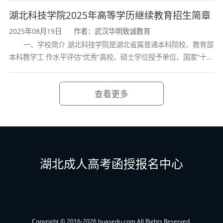
联系电话：18672359950（微信同号）
学校、全国普通
湖北科技学院2025年高等学历继续教育招生简章
2025年08月19日
作者：武汉华明致诚教育
微信二维码
一、学校简介 湖北科技学院是湖北省属普通本科院校、教育部
本科教学工 作水平评估“优秀”高校、硕士学位授予单位、国家“十三
五” 产教融合发展工程规划项目建设高校、全国首批卓越医生教育
培 养计划项
查看更多
湖北成人高考函授报名中心
Copyright © 2016-2026 huasedu.com All Rights Reserved.