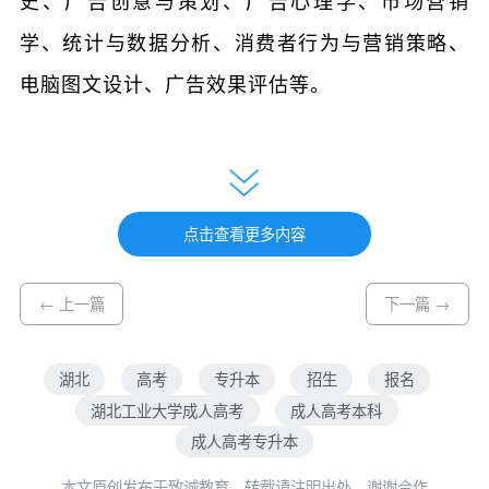
史、广告创意与策划、广告心理学、市场营销
学、统计与数据分析、消费者行为与营销策略、
电脑图文设计、广告效果评估等。
成人高考专升本广告学专业好考吗
成人高考专升本广告学专业还是比较好考的，
点击查看更多内容
如果你的基础课与专业课的基础扎实，通过考试
不成问题，而且考试内容基本都是高中知题，专
← 上一篇
下一篇 →
升本总分450分，录取分数线在100分
湖北
高考
专升本
招生
报名
湖北工业大学成人高考
成人高考本科
报名条件
成人高考专升本
年满17周岁，具有国民教育系列高等学校、高等
本文原创发布于致诚教育，转载请注明出处，谢谢合作