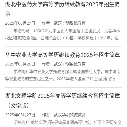
构颁发的大学专科毕业证书的人
湖北中医药大学高等学历继续教育2025年招生简
章
学生学习期间，学完教学计划规定的全部课程，
2025年06月27日
作者：武汉华明致诚教育
考试合格者，由学校颁发国家教育部统一印制的
学校代码：10507湖北中医药大学坐落于江城武汉，设昙华林
成人教育本科毕业证书，国家承认学历,对于符合
校区和黄家湖校区，占地总面积1610亩。学校创建于1958年，是
湖北省唯一一所高等中医药本科院校，是我国较早开办中医本科教
学位要求的学生颁发学士学位证。
育和最早开办中医研究
华中农业大学高等学历继续教育2025年招生简章
就业前景
2025年05月26日
作者：武汉华明致诚教育
学校简介华中农业大学是教育部直属全国重点大学，是中国高
1.成考专升本法学专业的发展前景好，专业性
等农业教育的重要起点之一，2005年进入国家“211工程”建设行
列，2017年列入国家“双一流”建设行列。学校学科优势特色明显。
强，薪资福利好，并且法学考公可选择性岗位也
首轮“双一流”成效
湖北文理学院2025年高等学历继续教育招生简章
比较多。成考法学专业的就业方向可以是: 从事审
（文字版）
判、检察、司法行政、律师、公安等实际工作;从
2025年03月27日
作者：武汉华明致诚教育
事立法、法学教育、法学研究以及行政管理和公
学校简介 湖北文理学院是省属普通高等学校，位于全国历史文
司、企业的法律顾问等工作。