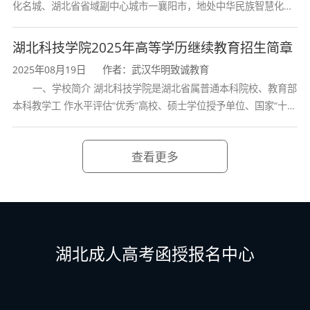
化名城、湖北省省域副中心城市一襄阳市，地处中华民族智慧化身
诸葛亮的故居一古隆中。学校是教育 部本科教学工作水平评估优秀
2.考公务员对成考法学专业的考生也是比较好的
学校、全国普通
湖北科技学院2025年高等学历继续教育招生简章
一个选择。如果成考考生的英语听说能力也比较
2025年08月19日
作者：武汉华明致诚教育
强，去做律师更是深受经济全球化的庇荫，前途
一、学校简介 湖北科技学院是湖北省属普通本科院校、教育部
本科教学工 作水平评估“优秀”高校、硕士学位授予单位、国家“十三
一片光明
五” 产教融合发展工程规划项目建设高校、全国首批卓越医生教育
培 养计划项
随着时代的发展，学历成了硬条件，做什么都要
查看更多
提学历，干什么都要说学历，甚至是一个基本衡
量人的自身修养随着时代的发展，学历成了硬条
件，做什么都要提学历，干什么都要说学历，甚
至是一个基本衡量人的自身修养随着时代的发
湖北成人高考函授报名中心
展，学历成了硬条件，做什么都要提学历，干什
么都要说学历。