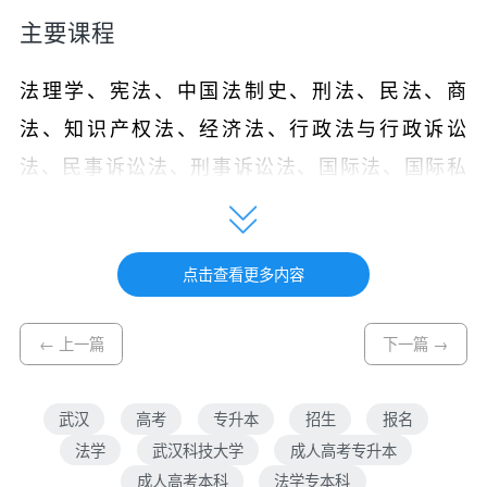
主要课程
法理学、宪法、中国法制史、刑法、民法、商
法、知识产权法、经济法、行政法与行政诉讼
法、民事诉讼法、刑事诉讼法、国际法、国际私
法、国际经济法等
成人高考专升本法学专业好考吗
点击查看更多内容
成人高考专升本
法学
专业还是比较好考的，如
← 上一篇
下一篇 →
果你的基础课与专业课的基础扎实，通过考试不
成问题，而且考试内容基本都是高中知题，专升
武汉
高考
专升本
招生
报名
本总分450分，录取分数线在120分
法学
武汉科技大学
成人高考专升本
成人高考本科
法学专本科