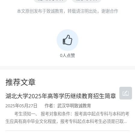
报名条件
本文原创发布于致诚教育，转载请注明出处，谢谢合作
年满17周岁，具有国民教育系列高等学校、高等
教育自学考试机构颁发的专科毕业、本科结业证
书或以上证书的人员可以报考专升本。
成人高考专升本法学专业考试科目
0
人点赞
成人高考
法学
专业属于专升本文史类，考试科
推荐文章
目：政治、外语、民法，其中政治和英语是公共
科目，民法属于专业基础课。
湖北大学2025年高等学历继续教育招生简章
2025年05月27日
作者：武汉华明致诚教育
考生须知一、 报考对象和条件：报考高中起点专科与本科的考
生应具有高中毕业文化程度，报考专科起点本科考生必须是已取得
学历学位
经教育部审定核准的国民教育系列高等学校或高等教育自学考试机