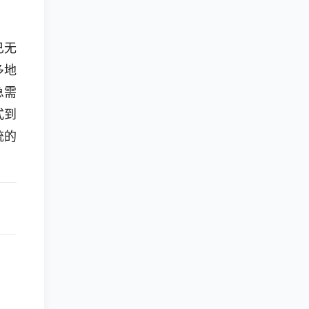
已无
多地
急需
式到
统的