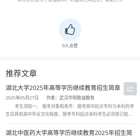
成人高考专升本车辆工程专业好考吗
成人高考专升本车辆工程专业还是比较好考
的，如果你的基础课与专业课的基础扎实，通过
0
人点赞
考试不成问题，而且考试内容基本都是高中知
题，专升本总分450分，录取分数线在120分
推荐文章
报名条件
湖北大学2025年高等学历继续教育招生简章
2025年05月27日
作者：武汉华明致诚教育
年满17周岁，具有国民教育系列高等学校、高等
考生须知一、 报考对象和条件：报考高中起点专科与本科的考
教育自学考试机构颁发的专科毕业、本科结业证
生应具有高中毕业文化程度，报考专科起点本科考生必须是已取得
书或以上证书的人员可以报考专升本。
经教育部审定核准的国民教育系列高等学校或高等教育自学考试机
构颁发的大学专科毕业证书的人
湖北中医药大学高等学历继续教育2025年招生简
成人高考专升本车辆工程专业考试科目