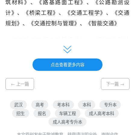
筑材料》、《路基路面工程》、《公路勘测设
计》、《桥梁工程》、《交通工程学》、《交通
规划》、《交通控制与管理》、《智能交通》
《城市轨道交通与站场设计》、《列车牵引计
算》、《城市轨道交通规划与设计》、《轨道交
通信号原理》、《地铁车辆结构》、《轨道交通
点击查看更多内容
运营管理》、《城市轨道交通客运组织》、《城
市轨道交通安全管理》、《运输市场营销》、
← 上一篇
下一篇 →
《城市轨道交通票务管理》、《城市交通规
划》、《项目投资与评估》、《交通运输组织
武汉
高考
考本科
本科
专升本
学》《交通运输设备》、《交通运输技术管
招生
报名
车辆工程
成人高考本科
成人高考专升本
理》、《交通运输企业管理》、《交通港站与枢
纽》、《交通运输法规
本文原创发布于致诚教育，转载请注明出处，谢谢合作