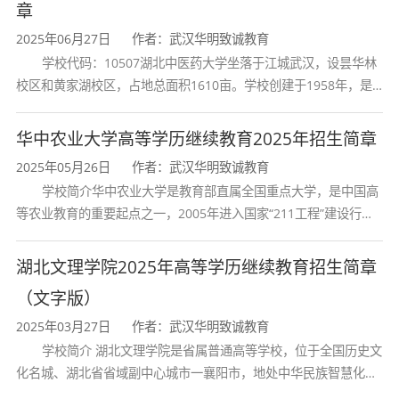
章
2025年06月27日
作者：武汉华明致诚教育
成人高考车辆工程专业属于专升本理工类，考试
学校代码：10507湖北中医药大学坐落于江城武汉，设昙华林
科目：政治、外语、高等数学（一），其中政治
校区和黄家湖校区，占地总面积1610亩。学校创建于1958年，是
和英语是公共科目，高等数学（一）属于专业基
湖北省唯一一所高等中医药本科院校，是我国较早开办中医本科教
育和最早开办中医研究
础课。
华中农业大学高等学历继续教育2025年招生简章
2025年05月26日
作者：武汉华明致诚教育
学历学位
学校简介华中农业大学是教育部直属全国重点大学，是中国高
等农业教育的重要起点之一，2005年进入国家“211工程”建设行
列，2017年列入国家“双一流”建设行列。学校学科优势特色明显。
首轮“双一流”成效
学生学习期间，学完教学计划规定的全部课程，
湖北文理学院2025年高等学历继续教育招生简章
考试合格者，由学校颁发国家教育部统一印制的
（文字版）
成人教育本科毕业证书，国家承认学历,对于符合
2025年03月27日
作者：武汉华明致诚教育
学校简介 湖北文理学院是省属普通高等学校，位于全国历史文
学位要求的学生颁发学士学位证。
化名城、湖北省省域副中心城市一襄阳市，地处中华民族智慧化身
诸葛亮的故居一古隆中。学校是教育 部本科教学工作水平评估优秀