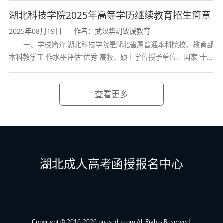
就业前景
学校、全国普通
湖北科技学院2025年高等学历继续教育招生简章
该专业所在的学科具有道路与铁道工程、交通信
2025年08月19日
作者：武汉华明致诚教育
一、学校简介 湖北科技学院是湖北省属普通本科院校、教育部
息工程及控制、交通运输规划与管理、载运工具
本科教学工 作水平评估“优秀”高校、硕士学位授予单位、国家“十三
运用工程等方向的硕士和博士学位授予权，毕业
五” 产教融合发展工程规划项目建设高校、全国首批卓越医生教育
生可以继续在该专业继续深造。毕业生可到国家
培 养计划项
查看更多
与省、市的发展规划部门、交通规划与设计部
门、交通管理部门、交通工程公司等单位从事交
通运输规划、交通工程设计、交通控制系统开发
等方面的工作，也可在高等院校、科研院所从事
湖北成人高考函授报名中心
教学和科学研究工作。
Copyright © 2016-2026 huasedu.com All Rights Reserved.