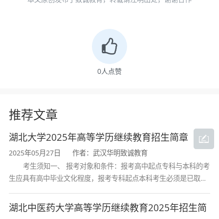
年满17周岁，具有国民教育系列高等学校、高等
教育自学考试机构颁发的专科毕业、本科结业证
书或以上证书的人员可以报考专升本。
0
人点赞
成人高考专升本临床医学专业考试科目
成人高考临床医学专业属于专升本文史类，考试
推荐文章
科目：政治、外语、医学综合，其中政治和英语
湖北大学2025年高等学历继续教育招生简章
是公共科目，医学综合属于专业基础课。
2025年05月27日
作者：武汉华明致诚教育
考生须知一、 报考对象和条件：报考高中起点专科与本科的考
生应具有高中毕业文化程度，报考专科起点本科考生必须是已取得
学历学位
经教育部审定核准的国民教育系列高等学校或高等教育自学考试机
构颁发的大学专科毕业证书的人
湖北中医药大学高等学历继续教育2025年招生简