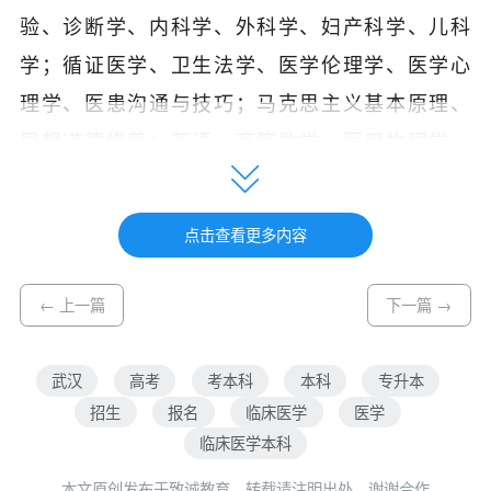
验、诊断学、内科学、外科学、妇产科学、儿科
学；循证医学、卫生法学、医学伦理学、医学心
理学、医患沟通与技巧；马克思主义基本原理、
思想道德修养；英语、高等数学、医用物理学、
化学等。
成人高考专升本临床医学专业好考吗
点击查看更多内容
成人高考专升本临床医学专业还是比较好考
← 上一篇
下一篇 →
的，如果你的基础课与专业课的基础扎实，通过
考试不成问题，而且考试内容基本都是高中知
武汉
高考
考本科
本科
专升本
题，专升本总分450分，录取分数线在120分
招生
报名
临床医学
医学
临床医学本科
报名条件
本文原创发布于致诚教育，转载请注明出处，谢谢合作