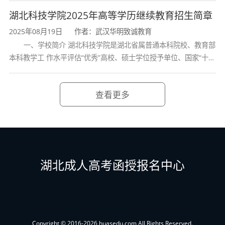
学校、全国普通
提学历，干什么都要说学历，甚至是一个基本衡
湖北科技学院2025年高等学历继续教育招生简章
量人的自身修养随着时代的发展，学历成了硬条
2025年08月19日
作者：武汉华明致诚教育
一、学校简介 湖北科技学院是湖北省属普通本科院校、教育部
件，做什么都要提学历，干什么都要说学历，甚
本科教学工 作水平评估“优秀”高校、硕士学位授予单位、国家“十三
至是一个基本衡量人的自身修养随着时代的发
五” 产教融合发展工程规划项目建设高校、全国首批卓越医生教育
培 养计划项
展，学历成了硬条件，做什么都要提学历，干什
查看更多
么都要说学历。
所以学历的提升刻不容缓，欢迎广大考生咨
询、报考!
湖北成人高考函授报名中心
Copyright © 2016-2026 huasedu.com All Rights Reserved.