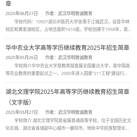
章
学生学习期间，学完教学计划规定的全部课程，
2025年06月27日
作者：武汉华明致诚教育
考试合格者，由学校颁发国家教育部统一印制的
学校代码：10507湖北中医药大学坐落于江城武汉，设昙华林
校区和黄家湖校区，占地总面积1610亩。学校创建于1958年，是
成人教育本科毕业证书，国家承认学历,对于符合
湖北省唯一一所高等中医药本科院校，是我国较早开办中医本科教
学位要求的学生颁发学士学位证。
育和最早开办中医研究
华中农业大学高等学历继续教育2025年招生简章
2025年05月26日
作者：武汉华明致诚教育
就业前景
学校简介华中农业大学是教育部直属全国重点大学，是中国高
等农业教育的重要起点之一，2005年进入国家“211工程”建设行
本专业的毕业生具有较全面的综合素质、较好的
列，2017年列入国家“双一流”建设行列。学校学科优势特色明显。
学习能力、较强的处理临床实际问题能力和初步
首轮“双一流”成效
湖北文理学院2025年高等学历继续教育招生简章
的科研能力。毕业后可以在医疗卫生机构从事临
（文字版）
床各科的医疗、预防工作及医学教学和研究工
2025年03月27日
作者：武汉华明致诚教育
作。
学校简介 湖北文理学院是省属普通高等学校，位于全国历史文
化名城、湖北省省域副中心城市一襄阳市，地处中华民族智慧化身
随着时代的发展，学历成了硬条件，做什么都要
诸葛亮的故居一古隆中。学校是教育 部本科教学工作水平评估优秀