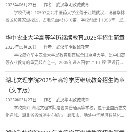
2025年06月27日
作者：武汉华明致诚教育
学校代码：10507湖北中医药大学坐落于江城武汉，设昙华林
校区和黄家湖校区，占地总面积1610亩。学校创建于1958年，是
湖北省唯一一所高等中医药本科院校，是我国较早开办中医本科教
育和最早开办中医研究
华中农业大学高等学历继续教育2025年招生简章
2025年05月26日
作者：武汉华明致诚教育
学校简介华中农业大学是教育部直属全国重点大学，是中国高
等农业教育的重要起点之一，2005年进入国家“211工程”建设行
列，2017年列入国家“双一流”建设行列。学校学科优势特色明显。
首轮“双一流”成效
湖北文理学院2025年高等学历继续教育招生简章
（文字版）
2025年03月27日
作者：武汉华明致诚教育
学校简介 湖北文理学院是省属普通高等学校，位于全国历史文
化名城、湖北省省域副中心城市一襄阳市，地处中华民族智慧化身
诸葛亮的故居一古隆中。学校是教育 部本科教学工作水平评估优秀
学校、全国普通