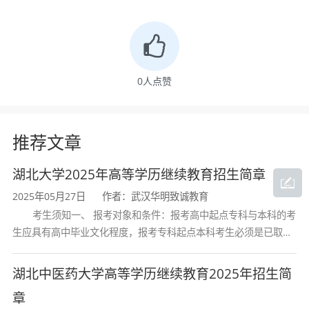
名考试的信息，请关注我们微信公众号“湖北
成教自考函授站”了解更多2020湖北成人高考
0
人点赞
函授报名知识。有什么不明白的可以咨询我
推荐文章
们在线老师帮您解答
湖北大学2025年高等学历继续教育招生简章
2025年05月27日
作者：武汉华明致诚教育
考生须知一、 报考对象和条件：报考高中起点专科与本科的考
生应具有高中毕业文化程度，报考专科起点本科考生必须是已取得
经教育部审定核准的国民教育系列高等学校或高等教育自学考试机
构颁发的大学专科毕业证书的人
湖北中医药大学高等学历继续教育2025年招生简
章