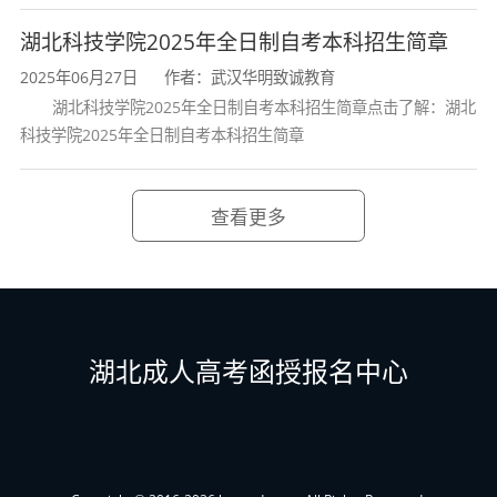
四、课程设置与学分
湖北科技学院2025年全日制自考本科招生简章
2025年06月27日
作者：武汉华明致诚教育
专业名称：工商企业管理（专科）
湖北科技学院2025年全日制自考本科招生简章点击了解：湖北
专业代码：
5
30601
科技学院2025年全日制自考本科招生简章
课程
序号
课程名称
代码
查看更多
1
15040
习近平新时代中国特色社会主义思想概论
2
1504
1
毛泽东思想和中国特色社会主义理论体系
3
1504
2
思想道德与法治
湖北成人高考函授报名中心
4
13124
英语（专）
00018
计算机应用基础
5
00019
计算机应用基础（实践）