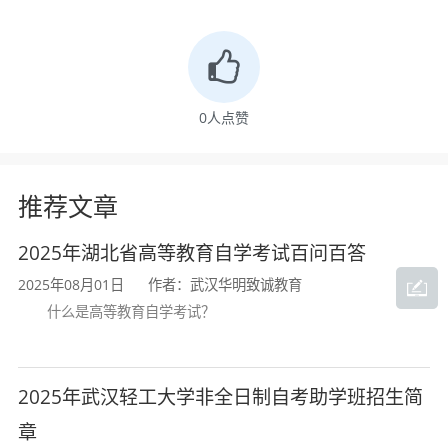
企业管理的基本能力，具备企业资源配
置、运营管理、组织协调的能力，具有商
业伦理和团队合作精神，能够在中小型企
0
人点赞
业从事基层生产、一线管理和服务等方面
工作的高素质技术技能人才。
推荐文章
本专业要求初步掌握管理学、经济学
的基本理论和基本知识，掌握现代企业管
2025年湖北省高等教育自学考试百问百答
理的基本理论、基本技能，具备创新创业
2025年08月01日
作者：武汉华明致诚教育
什么是高等教育自学考试？
意识，具有较强的企业管理、人际沟通等
方面的实践技能。主要包括：
2025年武汉轻工大学非全日制自考助学班招生简
1.初步掌握工商企业管理的基本理
章
论、基本知识；