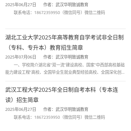
2025年06月27日
作者：武汉华明致诚教育
2.具有企业管理的基本能力，满足企
联系电话：18672359950（微信同号）微信二维码
业、服务行业一般管理岗位的工作需求；
3.熟悉国家现代企业管理领域的基本
湖北工业大学2025年高等教育自学考试非全日制
政策和法规；
（专科、专升本）教育招生简章
4.具备必要的数学和计算机基础知识
2025年07月06日
作者：武汉华明致诚教育
及应用能力，有一定的财经应用文写作能
一、学校简介湖北省“双一流”建设高校、国家“中西部高校基础
能力建设工程”高校、全国毕业生就业典型经验高校、全国深化创新
力；
创业教育改革示范高校、国家知识产权试点高校、国家“赋予科研人
5.掌握文献检索、资料查询的基本方
员职务科技成果所有权或
武汉工程大学2025年全日制自考本科（专本连
法，了解现代工商企业管理领域的理论前
读）招生简章
沿及发展动态；
2025年06月27日
作者：武汉华明致诚教育
联系电话：18672359950（微信同号）微信二维码
6.具备对新知识、新技能的学习能力
和一定的创新创业能力。