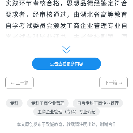
实践环节考核合格，思想品德经鉴定符合
要求者，经审核通过，由湖北省高等教育
自学考试委员会颁发工商企业管理专业自
学考试专科毕业证书，主考学校副署，国
家承认学历。
三、培养目标与基本要求
点击查看更多内容
本专业培养理想信念坚定，德、智、
体、美、劳全面发展，具有一定的科学文
← 上一篇
下一篇 →
化水平，良好的人文素养、职业道德和创
专科
专科工商企业管理
自考专科工商企业管理
新意识，精益求精的工匠精神，较强的职
工商企业管理（专科）专业介绍
业能力和可持续发展的能力，具备经济
本文原创发布于致诚教育，转载请注明出处，谢谢合作
学、管理学基础理论知识，具有现代工商