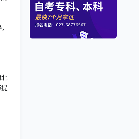
导，
湖北
历提