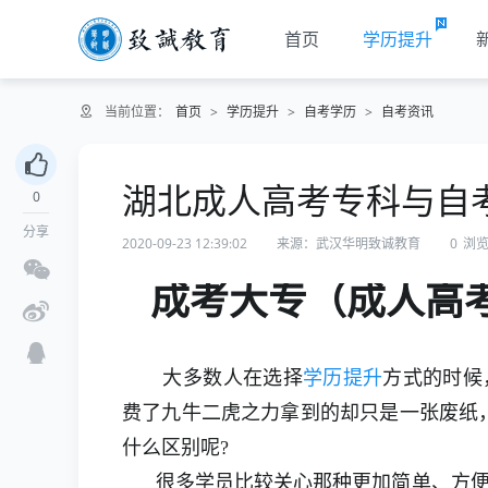
首页
学历提升
当前位置：
首页
>
学历提升
>
自考学历
>
自考资讯
湖北成人高考专科与自
0
分享
2020-09-23 12:39:02
来源：武汉华明致诚教育
0
浏
成考大专（成人高
大多数人在选择
学历提升
方式的时候
费了九牛二虎之力拿到的却只是一张废纸
什么区别呢?
很多学员比较关心那种更加简单、方便