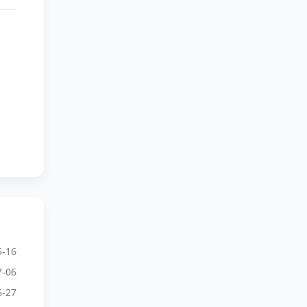
5-16
7-06
6-27