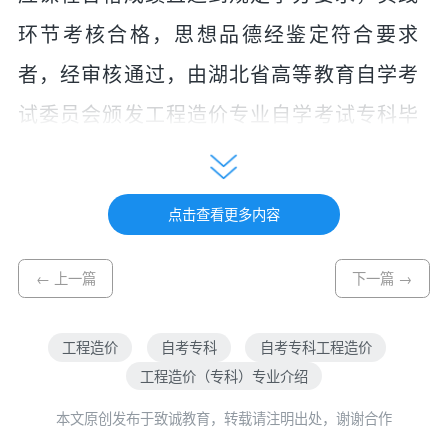
环节考核
合格，思想品德经鉴定符合要求
者，经审核通过，由湖北省高等教育自学考
试委员会颁发工程造价专业
自学考试
专科毕
业证书，主考学校副署，国家承认学历。
三、培养目标与基本要求
点击查看更多内容
本专业培养理想信念坚定，德、智、
← 上一篇
下一篇 →
体、美、劳全面发展，具有一定的科学文化
水平，良好的人文素养、职业道德和创新意
工程造价
自考专科
自考专科工程造价
识，精益求精的工匠精神，较强的职业能力
工程造价（专科）专业介绍
和可持续发展的能力，具备工程造价专业必
本文原创发布于致诚教育，转载请注明出处，谢谢合作