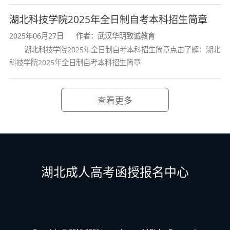
造价管理相关岗位的工作需求；
湖北科技学院2025年全日制自考本科招生简章
5.熟悉国家建筑行业的基本政策和法
2025年06月27日
作者：武汉华明致诚教育
湖北科技学院2025年全日制自考本科招生简章点击了解：湖北
规；
科技学院2025年全日制自考本科招生简章
6.具备对新知识、新技能的学习能力和
一定的创新创业能力。
查看更多
四、课程设置与学分
专业名称：工程造价（专科）
专业
代码：
440501
湖北成人高考函授报名中心
序
课程
课程名称
号
代码
1
15040
习近平新时代中国特色社会主义思想概论