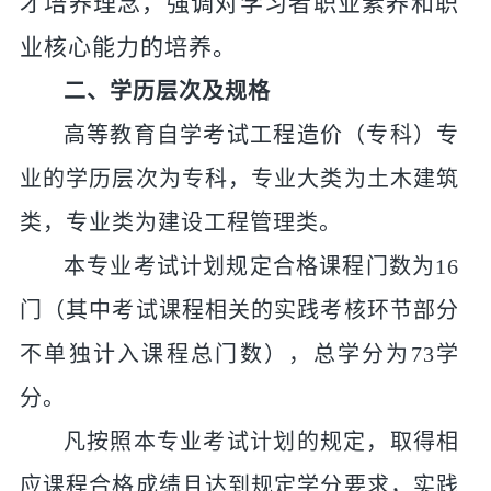
才培养理念，强调对学习者职业素养和职
业核心能力的培养。
二、学历层次及规格
高等教育自学考试工程造价（专科）专
业的学历层次为专科，
专业大类
为土木建筑
类，专
业
类为
建
设
工程管理类。
本专业考试
计划规定合格课程门数
为
1
6
门（其中考试课程相关的实践考核环节部分
不单独计入课程总门数），总学分为
73
学
分。
凡按照本专业考试计划的规定，取得相
应课程合格成绩且达到规定学分要求，
实践