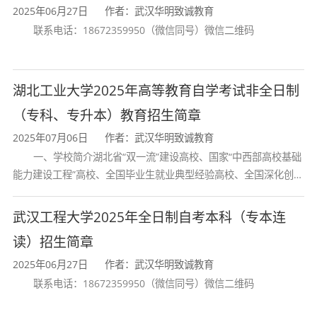
2025年06月27日
作者：武汉华明致诚教育
高投标限价和投标报价的编制、工程结算编
联系电话：18672359950（微信同号）微信二维码
制的实践技能。主要包括：
1.掌握工程造价及管理的基本原理、基
湖北工业大学2025年高等教育自学考试非全日制
本知识；
（专科、专升本）教育招生简章
2.了解建筑工程技术等方面的知识；
2025年07月06日
作者：武汉华明致诚教育
一、学校简介湖北省“双一流”建设高校、国家“中西部高校基础
3.具备编制工程项目投资估算、工程概
能力建设工程”高校、全国毕业生就业典型经验高校、全国深化创新
创业教育改革示范高校、国家知识产权试点高校、国家“赋予科研人
预算、最高投标限价和投标报价、工程结算
员职务科技成果所有权或
武汉工程大学2025年全日制自考本科（专本连
的基本技能；
读）招生简章
4.具备在工程项目建设阶段进行全过程
2025年06月27日
作者：武汉华明致诚教育
造价管理的基本能力，初步满足建设单位、
联系电话：18672359950（微信同号）微信二维码
设计单位、施工单位以及工程咨询单位工程