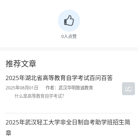
备的基本原理和基本知识，获得工程造价确
定与控制的基本训练，掌握工程造价确定与
控制的基本技能，能够在建设单位、设计单
0
人点赞
位、施工单位、工程咨询公司等企事业单位
从事工程投资估算和概算编制、工程施工图
推荐文章
预算编制、工程量清单编制、最高投标限价
和投标报价编制、工程结算文件编制等方面
2025年湖北省高等教育自学考试百问百答
工作的高素质技能人才。
2025年08月01日
作者：武汉华明致诚教育
什么是高等教育自学考试？
本专业要求初步掌握工程造价的基本原
理和基本知识，具有在工程项目建设阶段进
2025年武汉轻工大学非全日制自考助学班招生简
行全过程造价管理的基本能力，具备工程项
章
目投资估算编制、工程概预算编制、工程最