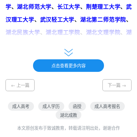
学
、
湖北师范大学
、
长江大学
、
荆楚理工大学
、
武
汉理工大学
、
武汉轻工大学
、
湖北第二师范学院
、
湖北民族大学
、
湖北理工学院
、
湖北文理学院
、
湖
北国土资源职业学院
、
鄂州职业大学
、
湖北中医药
高等专科学校
、
黄冈职业技术学院
、
荆州教育学院
点击查看更多内容
← 上一篇
下一篇 →
添加微信
华明致诚教育宋老师
，快速了解成人高
成人高考
成人学历
函授
成人高考报名
考
湖北成教
本文原创发布于致诚教育，转载请注明出处，谢谢合作