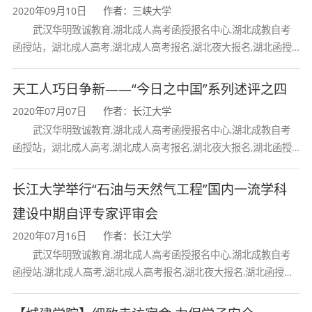
2020年09月10日
作者：三峡大学
核心期刊《生物学教学》、《北方园艺》以及
武汉华明致诚教育,湖北成人高考函授报名中心,湖北成教自考
函授站，湖北成人高考,湖北成人高考报名,湖北夜大报名,湖北函授
《Biotechnology》（EI收入）等发表论文多篇。
报名,湖北大学成人高考报名,湖北工业大学成人高考报名,三峡大学
天工人巧日争新——“今日之中国”系列述评之四
在学生眼中，吴强盛不仅是一位好老师，用心教
2020年07月07日
作者：长江大学
学，把自己最新的研究成果及研究方法毫无保留
武汉华明致诚教育,湖北成人高考函授报名中心,湖北成教自考
地教给学生，也是一位好兄长，关心学生的生
函授站，湖北成人高考,湖北成人高考报名,湖北夜大报名,湖北函授
报名,湖北大学成人高考报名,湖北工业大学成人高考报名,三峡大学
活、关注学生的成长，让他们尽快成才。吴强盛
长江大学举行“石油与天然气工程”国内一流学科
关心学生心理健康，定期交流工作状态，因材施
建设中期自评专家评审会
教，针对不同学生状况安排相应的任务，同时关
2020年07月16日
作者：长江大学
武汉华明致诚教育,湖北成人高考函授报名中心,湖北成教自考
注学生未来，提供出国深造和作学术报告的机
函授站,湖北成人高考,湖北成人高考报名,湖北夜大报名,湖北函授报
名,湖北大学成人高考报名,湖北工业大学成人高考
会。博士生张菲和硕士生何家栋分别赴马来西亚