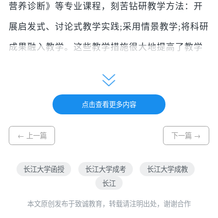
营养诊断》等专业课程，刻苦钻研教学方法：开
展启发式、讨论式教学实践;采用情景教学;将科研
成果融入教学。这些教学措施很大地提高了教学
质量。吴强盛于2015年、2016年、2017年、2019
年4次获得“长江大学教学质量优秀奖”。《园艺植
点击查看更多内容
物营养诊断》获长江大学研究性教学示范课程和
创新创业课程。
← 上一篇
下一篇 →
为了提高园艺专业人才培养质量，在主持和完成
长江大学函授
长江大学成考
长江大学成教
的3项湖北省教育厅高校教学研究项目中，构建
长江
“三明治”园艺教育人才培养模式，并应用于实践
本文原创发布于致诚教育，转载请注明出处，谢谢合作
中，多届学生在该模式下成长和成才。该成果获