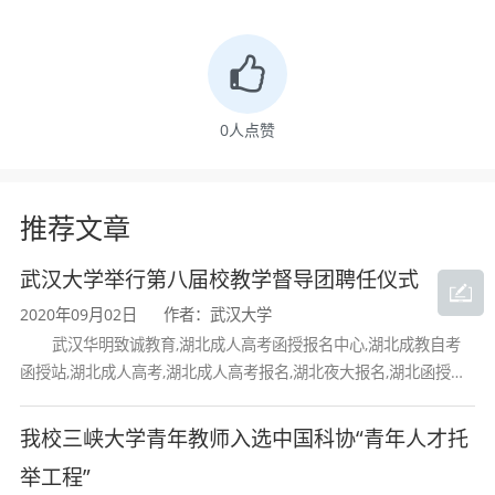
得湖北省高等学校教学成果奖二等奖（排名第1）
和长江大学教学成果奖二等奖（排名第1）。主编
有农业部十三五规划教材《植物生理学实验指
0
人点赞
导》，并获得长江大学教学成果奖二等奖（排名
第1）。
推荐文章
吴强盛还指导了4名博士生，20余名硕士研究生，
武汉大学举行第八届校教学督导团聘任仪式
指导有4项大学生创新实验计划项目，注重学生团
2020年09月02日
作者：武汉大学
武汉华明致诚教育,湖北成人高考函授报名中心,湖北成教自考
队精神和综合能力的培养。指导的研究生获湖北
函授站,湖北成人高考,湖北成人高考报名,湖北夜大报名,湖北函授报
名,湖北大学成人高考报名,湖北工业大学成人高考
省优秀硕士学位论文1次，本科生获湖北省优秀学
我校三峡大学青年教师入选中国科协“青年人才托
士学位论文4次；指导的硕士研究生（毕业）人均
举工程”
发表SCI论文1篇以上，指导本科生以第一作者在