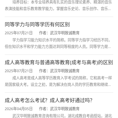
培养目标：本专业培养具有扎实的音乐理论素养、精湛的音乐
表演技能和音乐教育教学能力，掌握音乐史论、音乐创作、音乐表
演、音乐教育等方面的知识与技能，熟悉音乐行业发展动态，具备
创新精神和艺术感染力，能在专业
同等学力与同等学历有何区别
2025年07月21日
作者：武汉华明致诚教育
学力指学习能力知识水平的简称。同等学力指学习经历不同，
但在知识水平和学力能力方面达到同等程度的人员。同等学力是在
学位与研究生考试工作中经常出现和使用的概念。通常指申请学位
者或报考研究生的考生中，虽然没
成人高等教育与普通高等教育(成考与高考)的区别
2025年07月21日
作者：武汉华明致诚教育
成人高考是成人高等学历教育入学考试的简称，它和高考一样
是国家级大考。设立之初，是为解决在岗人员的学历教育和继续教
育问题，参加者也多为成年人。今天，许多成教毕业生已经成为所
在行业的骨干，一些人走上了领导
成人高考怎么考试？成人高考好通过吗？
2026年04月05日
作者：武汉华明致诚教育
武汉华明致诚教育咨询有限公司，湖北成教自考函授站，湖北