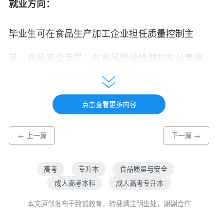
就业方向：
毕业生可在食品生产加工企业担任质量控制主
管、食品安全专员；在食品检验检测机构从事食
品检测分析；在食品药品监督管理部门、海关等
点击查看更多内容
单位，负责食品安全监管执法。
← 上一篇
下一篇 →
招生院校：
湖北大学
、
湖北工业大学
、
武汉科技大学
、
华中
高考
专升本
食品质量与安全
成人高考本科
成人高考专升本
农业大学
、
三峡大学
、
武汉工程大学
、
武汉纺织大
本文原创发布于致诚教育，转载请注明出处，谢谢合作
学
、
湖北师范大学
、
长江大学
、
荆楚理工大学
、
武