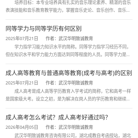
培养目标：本专业培养具有扎实的音乐理论素养、精湛的音乐
表演技能和音乐教育教学能力，掌握音乐史论、音乐创作、音乐表
演、音乐教育等方面的知识与技能，熟悉音乐行业发展动态，具备
创新精神和艺术感染力，能在专业
同等学力与同等学历有何区别
2025年07月21日
作者：武汉华明致诚教育
学力指学习能力知识水平的简称。同等学力指学习经历不同，
但在知识水平和学力能力方面达到同等程度的人员。同等学力是在
学位与研究生考试工作中经常出现和使用的概念。通常指申请学位
者或报考研究生的考生中，虽然没
成人高等教育与普通高等教育(成考与高考)的区别
2025年07月21日
作者：武汉华明致诚教育
成人高考是成人高等学历教育入学考试的简称，它和高考一样
是国家级大考。设立之初，是为解决在岗人员的学历教育和继续教
育问题，参加者也多为成年人。今天，许多成教毕业生已经成为所
在行业的骨干，一些人走上了领导
成人高考怎么考试？成人高考好通过吗？
2026年04月05日
作者：武汉华明致诚教育
武汉华明致诚教育咨询有限公司，湖北成教自考函授站，湖北