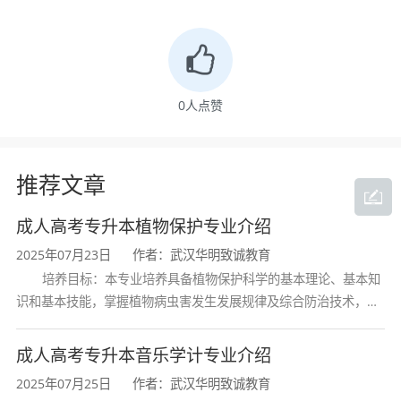
汉理工大学
、
武汉轻工大学
、
湖北第二师范学院
、
湖北民族大学
、
湖北理工学院
、
湖北文理学院
0
人点赞
咨询电话： 18672359950
推荐文章
(微信咨询号，请扫码关注)
成人高考专升本植物保护专业介绍
2025年07月23日
作者：武汉华明致诚教育
培养目标：本专业培养具备植物保护科学的基本理论、基本知
识和基本技能，掌握植物病虫害发生发展规律及综合防治技术，熟
悉植物检疫法规与流程，具备农药合理使用和研发能力，能在农业
生产、植物检疫、农药研发等领域
成人高考专升本音乐学计专业介绍
2025年07月25日
作者：武汉华明致诚教育