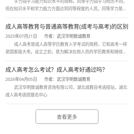
学力指学习能力知识水平的简称。同等学力指学习经历不同，
但在知识水平和学力能力方面达到同等程度的人员。同等学力是在
学位与研究生考试工作中经常出现和使用的概念。通常指申请学位
者或报考研究生的考生中，虽然没
成人高等教育与普通高等教育(成考与高考)的区别
2025年07月21日
作者：武汉华明致诚教育
成人高考是成人高等学历教育入学考试的简称，它和高考一样
是国家级大考。设立之初，是为解决在岗人员的学历教育和继续教
育问题，参加者也多为成年人。今天，许多成教毕业生已经成为所
在行业的骨干，一些人走上了领导
成人高考怎么考试？成人高考好通过吗？
2026年04月05日
作者：武汉华明致诚教育
武汉华明致诚教育咨询有限公司，湖北成教自考函授站，湖北
成人高考函授报名中心
查看更多