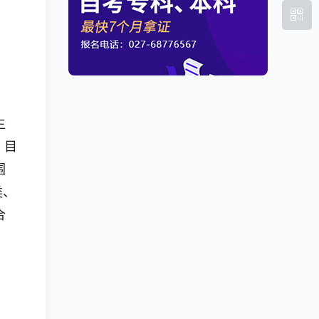
生
，目
围
类、
合