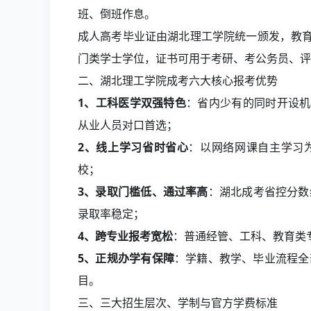
班、倒班作息。
成人高考毕业证由湖北理工学院统一颁发，教
门类学士学位，证书可用于考研、考公务员、评
二、湖北理工学院成考六大核心报考优势
1、工科医学双强特色
：省内少有的同时开设机
从业人员对口首选；
2、线上学习省时省心
：以网络网课自主学习
校；
3、录取门槛低、通过率高
：湖北成考省控分数线
录取率稳定；
4、跨专业报考宽松
：普通经管、工科、教育类
5、正规办学有保障
：学籍、教学、毕业流程全
目。
三、三大招生层次、学制与官方学费标准