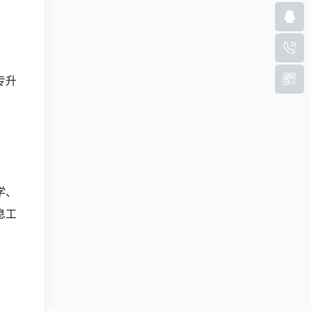
专升
学、
息工