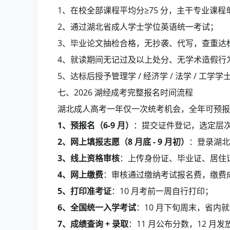
1、在校全部课程平均分≥75 分，主干专业课程单
2、通过湖北省成人学士学位英语统一考试；
3、毕业论文抽检合格，无抄袭、代写，查重达
4、就读期间无记过及以上处分、无学术造假行
5、达标后授予管理学 / 经济学 / 法学 / 
七、2026 湖经成考完整报名时间流程
湖北成人高考一年仅一次统考机会，全年可预报名
1、预报名（6-9 月）
：提交证件登记，选定层
2、网上填报志愿（8 月底 - 9 月初）
：登录湖北
3、线上资格审核
：上传身份证、毕业证、居住证
4、网上缴费
：审核通过缴纳考试报名费，缴费
5、打印准考证
：10 月考前一周自行打印；
6、全国统一入学考试
：10 月下旬周末，省内
7、成绩查询 + 录取
：11 月公布分数，12 月