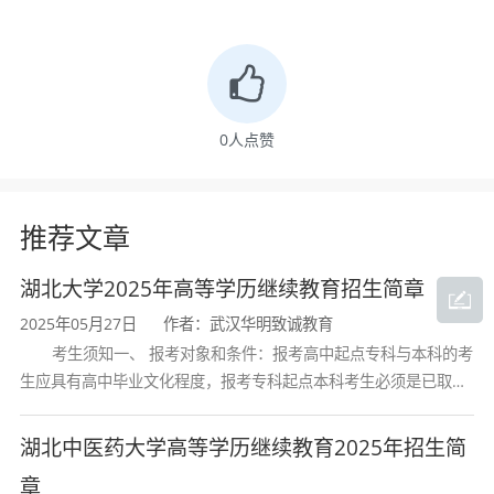
毕业生原则上应全员答辩。2025年7月和2026
年1月毕业生答辩工作可一并进行。请各校外教
学点认真做好毕业生答辩工作，学院将随机进
行抽查，并将委派相关老师参与被抽查教学点
0
人点赞
的毕业答辩工作。
特此通知！
推荐文章
成教中心
2025年4月7日
湖北大学2025年高等学历继续教育招生简章
2025年05月27日
作者：武汉华明致诚教育
考生须知一、 报考对象和条件：报考高中起点专科与本科的考
生应具有高中毕业文化程度，报考专科起点本科考生必须是已取得
经教育部审定核准的国民教育系列高等学校或高等教育自学考试机
构颁发的大学专科毕业证书的人
湖北中医药大学高等学历继续教育2025年招生简
章