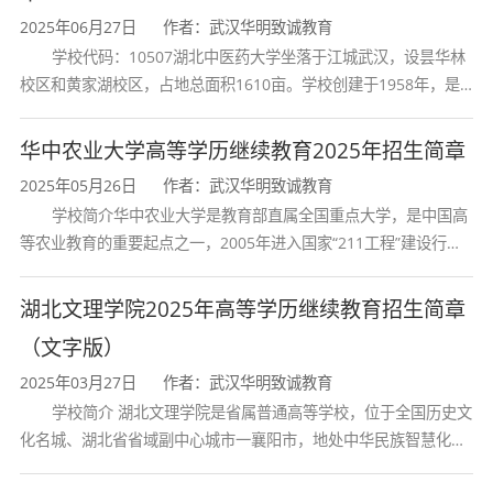
2025年06月27日
作者：武汉华明致诚教育
学校代码：10507湖北中医药大学坐落于江城武汉，设昙华林
校区和黄家湖校区，占地总面积1610亩。学校创建于1958年，是
湖北省唯一一所高等中医药本科院校，是我国较早开办中医本科教
育和最早开办中医研究
华中农业大学高等学历继续教育2025年招生简章
2025年05月26日
作者：武汉华明致诚教育
学校简介华中农业大学是教育部直属全国重点大学，是中国高
等农业教育的重要起点之一，2005年进入国家“211工程”建设行
列，2017年列入国家“双一流”建设行列。学校学科优势特色明显。
首轮“双一流”成效
湖北文理学院2025年高等学历继续教育招生简章
（文字版）
2025年03月27日
作者：武汉华明致诚教育
学校简介 湖北文理学院是省属普通高等学校，位于全国历史文
化名城、湖北省省域副中心城市一襄阳市，地处中华民族智慧化身
诸葛亮的故居一古隆中。学校是教育 部本科教学工作水平评估优秀