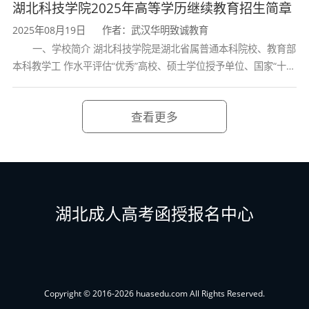
学校、全国普通
湖北科技学院2025年高等学历继续教育招生简章
2025年08月19日
作者：武汉华明致诚教育
一、学校简介 湖北科技学院是湖北省属普通本科院校、教育部
本科教学工 作水平评估“优秀”高校、硕士学位授予单位、国家“十三
五” 产教融合发展工程规划项目建设高校、全国首批卓越医生教育
培 养计划项
查看更多
湖北成人高考函授报名中心
Copyright © 2016-2026 huasedu.com All Rights Reserved.