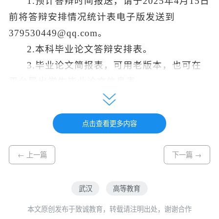
1.预计答辩时间报送，请于2025年4月15日
前将答辩安排情况统计表电子版发送到
379530449@qq.com。
2.本科毕业论文答辩安排表。
3.毕业论文简报表，可用老版本，也可在
平台导出学生毕业论文信息表。
4.答辩现场照片，不少于6张。
5.优秀毕业论文（即90分以上毕业论文）
点击查看更多内容
需提交学院留存，装袋材料顺序为：封面、任
务书、开题报告、答辩申请表、论文评分表、
← 上一篇
下一篇 →
答辩记录、毕业设计（论文）正文（必须打
印，内容包括：摘要、关键词、目录、论文正
武汉
高等教育
文、参考文献）、图纸或程序、查重报告。
本文原创发布于致诚教育，转载请注明出处，谢谢合作
根据教职成厅〔2022〕1号文要求，本科