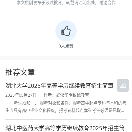
本文原创发布于致诚教育，转载请注明出处，谢谢合作
被大部分的企业单位认可的。但是可能也会
在有些的企业的认可度并不高，比如国企或
者事业单位，这类企业对学历要求普遍偏
高，一般要求统招全日制学历。但是电大学
0
人点赞
历作为国家认可的学历，在大部分单位都是
被认可的，所以说对于就业这一方面大家可
推荐文章
以不用那么担心。
湖北大学2025年高等学历继续教育招生简章
2025年05月27日
作者：武汉华明致诚教育
电大
的优势
考生须知一、 报考对象和条件：报考高中起点专科与本科的考
生应具有高中毕业文化程度，报考专科起点本科考生必须是已取得
1.学费低；
经教育部审定核准的国民教育系列高等学校或高等教育自学考试机
2.毕业通过率高；
构颁发的大学专科毕业证书的人
湖北中医药大学高等学历继续教育2025年招生简