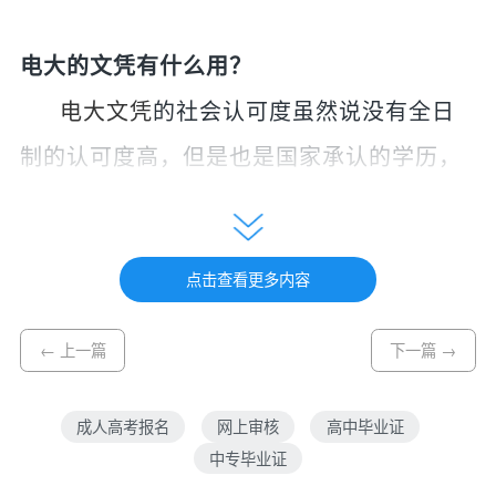
电大
的文凭有什么用？
电大文凭
的社会认可度虽然说没有全日
制的认可度高，但是也是国家承认的学历，
学信网可查。电大文凭在就业、涨工资、人
事改革、职称评定、考公务员、考研究生、
点击查看更多内容
出国留学、落户等方面都是和普通学历享有
一样的效力。
← 上一篇
下一篇 →
电大
的文凭找工作的时候认不认？
成人高考报名
网上审核
高中毕业证
中专毕业证
在就业找工作的时候，电大的学历也是