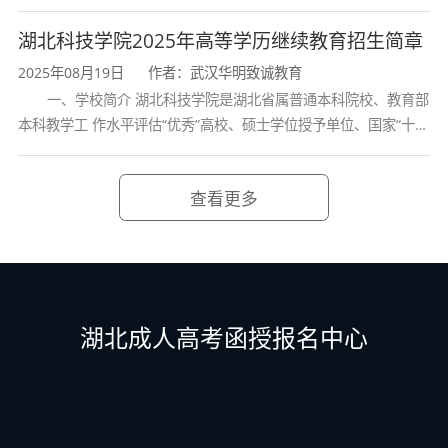
诸葛亮的故居一古隆中。学校是教育 部本科教学工作水平评估优秀
如果想了解更多有关
2021年湖北成人高考报
学校、全国普通
湖北科技学院2025年高等学历继续教育招生简章
名
信息以及有关湖北国家开放大学（电大文
2025年08月19日
作者：武汉华明致诚教育
凭）的信息，请关注我们微信公众号“湖北成
一、学校简介 湖北科技学院是湖北省属普通本科院校、教育部
本科教学工 作水平评估“优秀”高校、硕士学位授予单位、国家“十三
教自考函授站”了解更多湖北成人高考函授报
五” 产教融合发展工程规划项目建设高校、全国首批卓越医生教育
培 养计划项
名知识和电大有关方面的知识。如果还有不
查看更多
明白的可以联系我们在线老师，帮助您解答
更多知识，帮助您提升2021年湖北成人高考
电大学历
湖北成人高考函授报名中心
湖北成人高考报名时间
湖北成人高考报考
条件
湖北成人高考考试时间
湖北成人高考
网上报名
国家开放大学