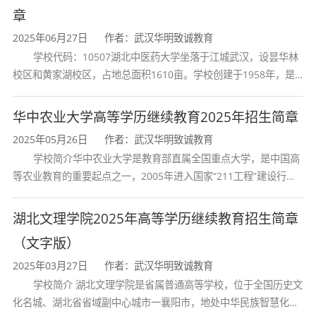
3.免试入学，经国家教育部批准，凡读开放
章
教育专、本科学员无需参加入学考试，其政
2025年06月27日
作者：武汉华明致诚教育
学校代码：10507湖北中医药大学坐落于江城武汉，设昙华林
策优越于其它办学形式；
校区和黄家湖校区，占地总面积1610亩。学校创建于1958年，是
湖北省唯一一所高等中医药本科院校，是我国较早开办中医本科教
4.报考专业较多，一般报考电大的学生基本
育和最早开办中医研究
华中农业大学高等学历继续教育2025年招生简章
上都是选择报考大类热门专业，例如：行政
2025年05月26日
作者：武汉华明致诚教育
管理、工商管理、学前教育、计算机信息管
学校简介华中农业大学是教育部直属全国重点大学，是中国高
等农业教育的重要起点之一，2005年进入国家“211工程”建设行
理等等；
列，2017年列入国家“双一流”建设行列。学校学科优势特色明显。
5.电大报名成功之后可以在
学信网
上查到学
首轮“双一流”成效
湖北文理学院2025年高等学历继续教育招生简章
籍信息，证明你在就读这个学校，毕业之后
（文字版）
2025年03月27日
作者：武汉华明致诚教育
也可以查到学历信息。
学校简介 湖北文理学院是省属普通高等学校，位于全国历史文
化名城、湖北省省域副中心城市一襄阳市，地处中华民族智慧化身