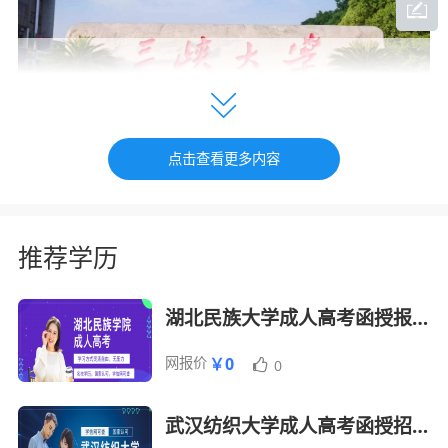
点击查看更多内容
三峡大学
招生专业
推荐学历
学费/学
序
成人高考统考科
层次
专业名称
学制
年
湖北民族大学成人高考函授报名招生简章
号
目
（元）
网报价
￥0
0
水利水电
高数（一）、政
1
2.5
2900
工程
治、外语
武汉纺织大学成人高考函授招生简章