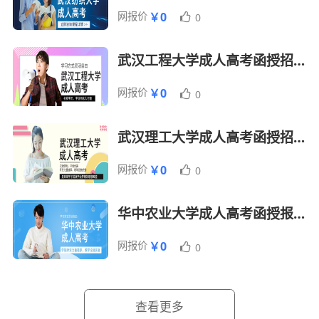
电气工程
网报价
￥0
高数（一）、政
0
2
及其自动
2.5
2900
治、外语
化
武汉工程大学成人高考函授招生报名简章
高数（一）、政
网报价
￥0
0
3
土木工程
2.5
2600
治、外语
机械设计
武汉理工大学成人高考函授招生报名简章
高数（一）、政
4
制造及其
2.5
2600
网报价
￥0
0
治、外语
自动化
华中农业大学成人高考函授报名招生简章
计算机科
高数（一）、政
5
2.5
2600
学与技术
治、外语
网报价
￥0
0
智能制造
高数（一）、政
6
2.5
2600
工程
治、外语
查看更多
医学综合、政