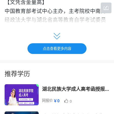
【文凭含金量高】
中国教育部考试中心主办，主考院校中南财
经政法大学与湖北省高等教育自学考试委员
会共同颁发 “金融”本科毕业证书及学位证
书，网上电子注册，国家承认，国外认可。
金融本科段毕业生符合相关条件并在规定时
点击查看更多内容
间内申请学位的，经审查合格，由中南财经
政法大学授予管理学学士学位。
推荐学历
【易学易通过】
（1）引进西方先进管理理念：课程设置强调
湖北民族大学成人高考函授报名招生简章
实用性、职业性，不考数理化，通过率高。
（2）毕业生择业广阔：所学知识以企业金融
网报价
￥0
0
管理为主，偏向管理金融知识，毕业后可在