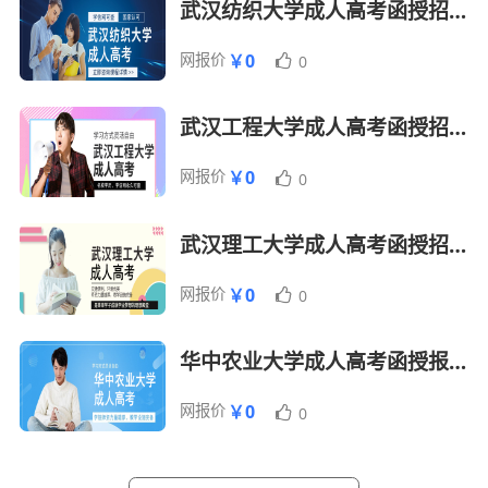
武汉纺织大学成人高考函授招生简章
制造等各种行业的中资、外资、合资企业从
事企业金融管理及一般管理工作，就业前景
网报价
￥0
0
都广为看好。
武汉工程大学成人高考函授招生报名简章
优势
网报价
￥0
0
武汉理工大学成人高考函授招生报名简章
教学针对性强，确保高合格率
——来自名牌大学讲师及专家能针对考试大
网报价
￥0
0
纲，准确把握教学难点重点，提高考核通过
理论与实务操作并重，专业师资授课
华中农业大学成人高考函授报名招生简章
——依托丰富的业界资源，使用最新最权威
网报价
￥0
0
的专业教材，提供最新最实用的考试信息
跟踪学员反馈，优化培训效果