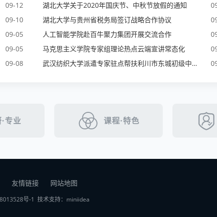
09-12
湖北大学关于2020年国庆节、中秋节放假的通知
0
09-10
湖北大学与贵州省税务局签订战略合作协议
0
09-05
人工智能学院赴百牛聚力集团开展交流合作
0
09-05
马克思主义学院专家组理论热点云端宣讲常态化
0
09-08
武汉纺织大学派遣专家驻点帮扶利川市东城初级中学
0
·专业
课程·特色
友情链接
网站地图
8013528号-1
技术支持：
miniidea