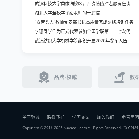
武汉科技大学黄家湖校区召开疫情防控志愿者座谈会
湖北大学全校学子给老师的一封信
“双带头人”教师党支部书记高质量完成网络培训任务
李珊同学作为正式代表参加全国学联第二十七次代表大会
武汉纺织大学机械学院组织开展2020年参军入伍大学生欢送会
品牌·权威
教研
关于致诚
联系我们
学历查询
加入我们
免责声明
Copyright © 2016-2026 huasedu.com All Rights Reserved.
鄂ICP备1