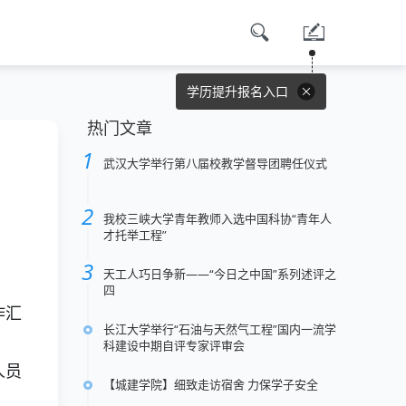
学历提升报名入口
热门文章
武汉大学举行第八届校教学督导团聘任仪式
我校三峡大学青年教师入选中国科协“青年人
才托举工程”
天工人巧日争新——“今日之中国”系列述评之
四
作汇
长江大学举行“石油与天然气工程”国内一流学
科建设中期自评专家评审会
人员
【城建学院】细致走访宿舍 力保学子安全