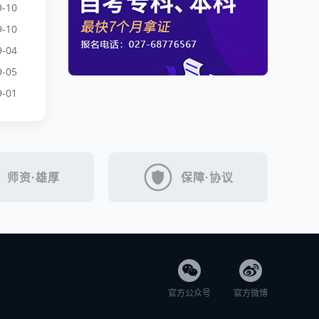
9-10
9-10
9-04
9-05
9-01
师资·雄厚
保障·协议
官方公众号
官方微博