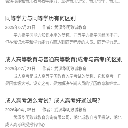
表演技能和音乐教育教学能力，掌握音乐史论、音乐创作、音乐表
演、音乐教育等方面的知识与技能，熟悉音乐行业发展动态，具备
创新精神和艺术感染力，能在专业
同等学力与同等学历有何区别
2025年07月21日
作者：武汉华明致诚教育
学力指学习能力知识水平的简称。同等学力指学习经历不同，
但在知识水平和学力能力方面达到同等程度的人员。同等学力是在
学位与研究生考试工作中经常出现和使用的概念。通常指申请学位
者或报考研究生的考生中，虽然没
成人高等教育与普通高等教育(成考与高考)的区别
2025年07月21日
作者：武汉华明致诚教育
成人高考是成人高等学历教育入学考试的简称，它和高考一样
是国家级大考。设立之初，是为解决在岗人员的学历教育和继续教
育问题，参加者也多为成年人。今天，许多成教毕业生已经成为所
在行业的骨干，一些人走上了领导
成人高考怎么考试？成人高考好通过吗？
2026年04月05日
作者：武汉华明致诚教育
武汉华明致诚教育咨询有限公司，湖北成教自考函授站，湖北
成人高考函授报名中心