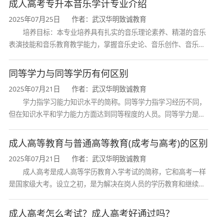
成人高考专升本音乐学计专业介绍
2025年07月25日
作者：武汉华明致诚教育
培养目标：本专业培养具有扎实的音乐理论素养、精湛的音乐
表演技能和音乐教育教学能力，掌握音乐史论、音乐创作、音乐表
演、音乐教育等方面的知识与技能，熟悉音乐行业发展动态，具备
创新精神和艺术感染力，能在专业
同等学力与同等学历有何区别
2025年07月21日
作者：武汉华明致诚教育
学力指学习能力知识水平的简称。同等学力指学习经历不同，
但在知识水平和学力能力方面达到同等程度的人员。同等学力是在
学位与研究生考试工作中经常出现和使用的概念。通常指申请学位
者或报考研究生的考生中，虽然没
成人高等教育与普通高等教育(成考与高考)的区别
2025年07月21日
作者：武汉华明致诚教育
成人高考是成人高等学历教育入学考试的简称，它和高考一样
是国家级大考。设立之初，是为解决在岗人员的学历教育和继续教
育问题，参加者也多为成年人。今天，许多成教毕业生已经成为所
在行业的骨干，一些人走上了领导
成人高考怎么考试？成人高考好通过吗？