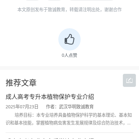
本文原创发布于致诚教育，转载请注明出处，谢谢合作
0
人点赞
推荐文章
成人高考专升本植物保护专业介绍
2025年07月23日
作者：武汉华明致诚教育
培养目标：本专业培养具备植物保护科学的基本理论、基本知
识和基本技能，掌握植物病虫害发生发展规律及综合防治技术，熟
悉植物检疫法规与流程，具备农药合理使用和研发能力，能在农业
生产、植物检疫、农药研发等领域