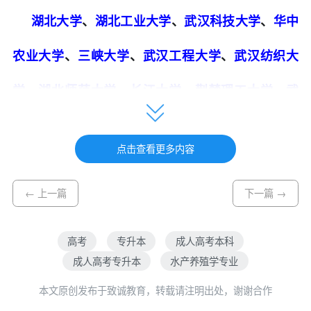
湖北大学
、
湖北工业大学
、
武汉科技大学
、
华中
农业大学
、
三峡大学
、
武汉工程大学
、
武汉纺织大
学
、
湖北师范大学
、
长江大学
、
荆楚理工大学
、
武
汉理工大学
、
武汉轻工大学
、
湖北第二师范学院
、
点击查看更多内容
湖北民族大学
、
湖北理工学院
、
湖北文理学院
← 上一篇
下一篇 →
咨询电话： 18672359950
(微信咨询号，请扫码关注)
高考
专升本
成人高考本科
成人高考专升本
水产养殖学专业
本文原创发布于致诚教育，转载请注明出处，谢谢合作