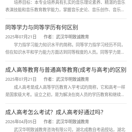
培养目标：本专业培养具有扎实的音乐理论素养、精湛的音乐
表演技能和音乐教育教学能力，掌握音乐史论、音乐创作、音乐表
演、音乐教育等方面的知识与技能，熟悉音乐行业发展动态，具备
创新精神和艺术感染力，能在专业
同等学力与同等学历有何区别
2025年07月21日
作者：武汉华明致诚教育
学力指学习能力知识水平的简称。同等学力指学习经历不同，
但在知识水平和学力能力方面达到同等程度的人员。同等学力是在
学位与研究生考试工作中经常出现和使用的概念。通常指申请学位
者或报考研究生的考生中，虽然没
成人高等教育与普通高等教育(成考与高考)的区别
2025年07月21日
作者：武汉华明致诚教育
成人高考是成人高等学历教育入学考试的简称，它和高考一样
是国家级大考。设立之初，是为解决在岗人员的学历教育和继续教
育问题，参加者也多为成年人。今天，许多成教毕业生已经成为所
在行业的骨干，一些人走上了领导
成人高考怎么考试？成人高考好通过吗？
2026年04月05日
作者：武汉华明致诚教育
武汉华明致诚教育咨询有限公司，湖北成教自考函授站，湖北