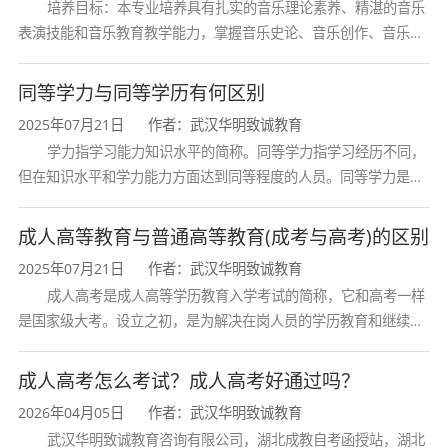
培养目标：本专业培养具有扎实的音乐理论素养、精湛的音乐
表演技能和音乐教育教学能力，掌握音乐史论、音乐创作、音乐表
演、音乐教育等方面的知识与技能，熟悉音乐行业发展动态，具备
创新精神和艺术感染力，能在专业
同等学力与同等学历有何区别
2025年07月21日
作者：武汉华明致诚教育
学力指学习能力知识水平的简称。同等学力指学习经历不同，
但在知识水平和学力能力方面达到同等程度的人员。同等学力是在
学位与研究生考试工作中经常出现和使用的概念。通常指申请学位
者或报考研究生的考生中，虽然没
成人高等教育与普通高等教育(成考与高考)的区别
2025年07月21日
作者：武汉华明致诚教育
成人高考是成人高等学历教育入学考试的简称，它和高考一样
是国家级大考。设立之初，是为解决在岗人员的学历教育和继续教
育问题，参加者也多为成年人。今天，许多成教毕业生已经成为所
在行业的骨干，一些人走上了领导
成人高考怎么考试？成人高考好通过吗？
2026年04月05日
作者：武汉华明致诚教育
武汉华明致诚教育咨询有限公司，湖北成教自考函授站，湖北