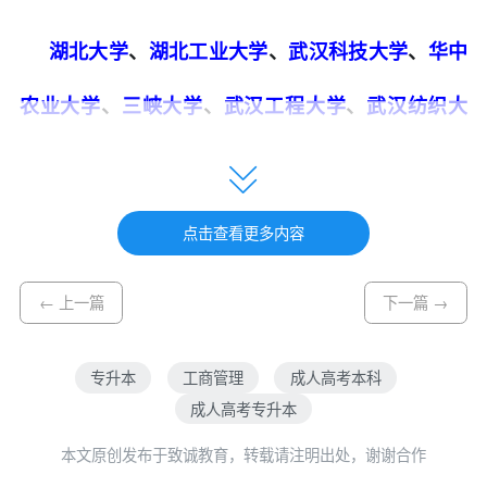
湖北大学
、
湖北工业大学
、
武汉科技大学
、
华中
农业大学
、
三峡大学
、
武汉工程大学
、
武汉纺织大
学
、
湖北师范大学
、
长江大学
、
荆楚理工大学
、
武
汉理工大学
、
武汉轻工大学
、
湖北第二师范学院
、
点击查看更多内容
湖北民族大学
、
湖北理工学院
、
湖北文理学院
← 上一篇
下一篇 →
咨询电话： 18672359950
专升本
工商管理
成人高考本科
(微信咨询号，请扫码关注)
成人高考专升本
本文原创发布于致诚教育，转载请注明出处，谢谢合作