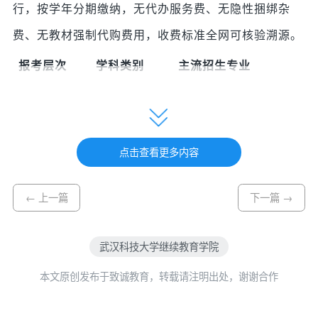
行，按学年分期缴纳，无代办服务费、无隐性捆绑杂
费、无教材强制代购费用，收费标准全网可核验溯源。
报考层次
学科类别
主流招生专业
专升本
化学工程与工艺、采
2
一般专业
矿工程、车辆工程、
点击查看更多内容
土木工程、环境工
程、安全工程、交通
← 上一篇
下一篇 →
工程、汽车服务工
程、物流管理、行政
武汉科技大学继续教育学院
管理、人力资源管
本文原创发布于致诚教育，转载请注明出处，谢谢合作
理、会计学、市场营
销、工商管理、工程