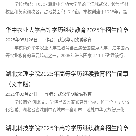
学校代码：10507湖北中医药大学坐落于江城武汉，设昙华林
法学、会计学、工商
5
校区和黄家湖校区，占地总面积1610亩。学校创建于1958年，是
高起本
一般专业
湖北省唯一一所高等中医药本科院校，是我国较早开办中医本科教
管理、护理学、化学
育和最早开办中医研究
华中农业大学高等学历继续教育2025年招生简章
工程与工艺、采矿工
2025年05月26日
作者：武汉华明致诚教育
程、土木工程、药学
学校简介华中农业大学是教育部直属全国重点大学，是中国高
等农业教育的重要起点之一，2005年进入国家“211工程”建设行
高起本
临床医学、机械工
5
重点专业
列，2017年列入国家“双一流”建设行列。学校学科优势特色明显。
首轮“双一流”成效
程、电气工程及其自
湖北文理学院2025年高等学历继续教育招生简章
动化
（文字版）
2025年03月27日
作者：武汉华明致诚教育
三、2026武科大成考核心报考竞争优势
学校简介 湖北文理学院是省属普通高等学校，位于全国历史文
1、百年省部共建名校，行业背书权重高
：武科大作为
化名城、湖北省省域副中心城市一襄阳市，地处中华民族智慧化身
湖北双一流重点培育高校，工科、医学专业行业口碑突
诸葛亮的故居一古隆中。学校是教育 部本科教学工作水平评估优秀
学校、全国普通
湖北科技学院2025年高等学历继续教育招生简章
出，国企、医疗机构、建筑工程单位、制造业企业高度