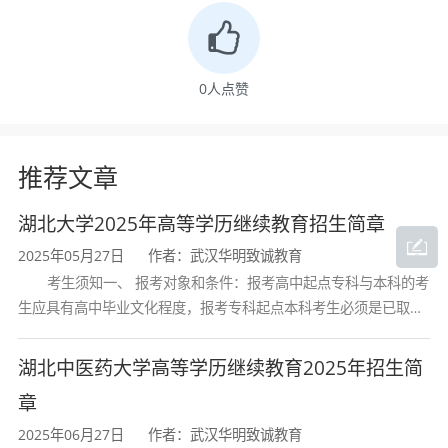
管理、药学、国际经
济与贸易、电子商
0
人点赞
务、生物技术、法
学、预防医学、护理
学
推荐文章
专升本
材料成型及控制工
2
重点专业
湖北大学2025年高等学历继续教育招生简章
程、电子信息工程、
2025年05月27日
作者：武汉华明致诚教育
考生须知一、 报考对象和条件：报考高中起点专科与本科的考
临床医学、视觉传达
生应具有高中毕业文化程度，报考专科起点本科考生必须是已取得
设计、机械工程、冶
经教育部审定核准的国民教育系列高等学校或高等教育自学考试机
构颁发的大学专科毕业证书的人
金工程、电气工程及
湖北中医药大学高等学历继续教育2025年招生简
其自动化、自动化、
章
计算机科学与技术
2025年06月27日
作者：武汉华明致诚教育